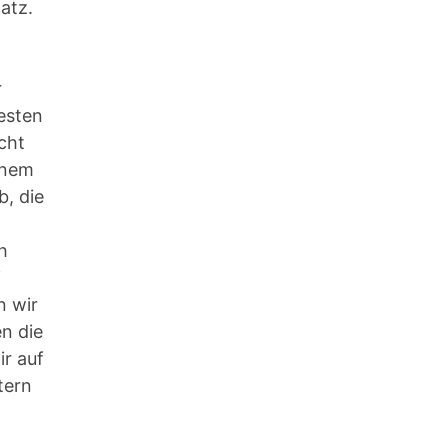
atz.
r
esten
cht
inem
, die
h
i
n wir
n die
r auf
tern