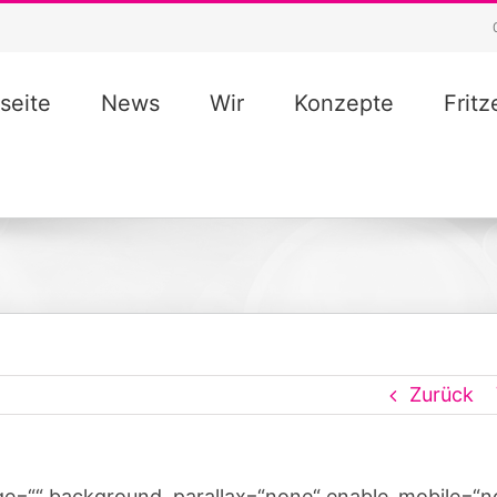
seite
News
Wir
Konzepte
Frit
Zurück
ge=““ background_parallax=“none“ enable_mobile=“n