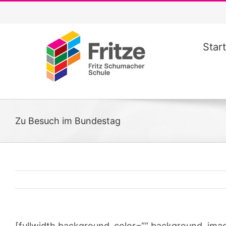
Zum
Inhalt
springen
Start
Zu Besuch im Bundestag
[fullwidth background_color=““ background_ima