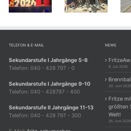
TELEFON & E-MAIL
NEWS
Sekundarstufe I Jahrgänge 5-8
FritzeAw
8. Juli 2026
Telefon: 040 - 428 797 - 0
Brennbal
Sekundarstufe I Jahrgänge 9-10
30. Juni 202
Telefon: 040 - 428797 - 400
Fritze mi
größten 
Sekundarstufe II Jahrgänge 11-13
Welt!
Telefon: 040 - 428 797 - 300
26. Juni 2026