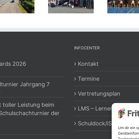
INFOCENTER
ards 2026
Kontakt
Termine
lturnier Jahrgang 7
6
Vertretungsplan
t toller Leistung beim
LMS – Lernen Hambur
Schulschachturnier der
Schuldock/iServ
Um dir ein 
Geräteinfor
Technologie