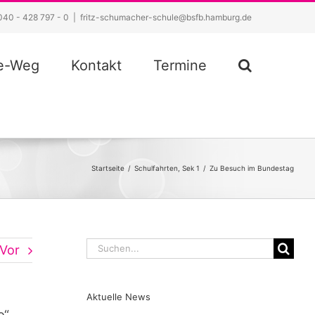
040 - 428 797 - 0
|
fritz-schumacher-schule@bsfb.hamburg.de
ze-Weg
Kontakt
Termine
Startseite
/
Schulfahrten
,
Sek 1
/
Zu Besuch im Bundestag
Suche
Vor
nach:
Aktuelle News
o“