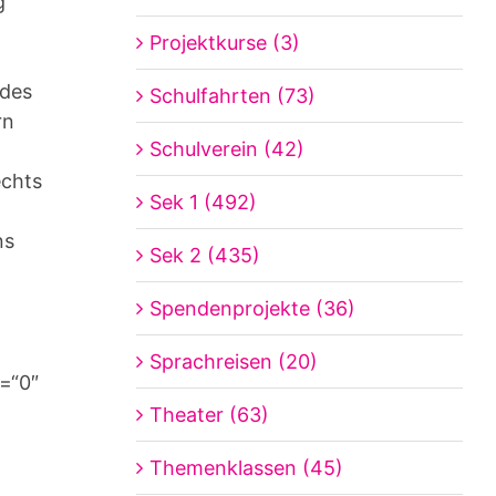
g
Projektkurse (3)
 des
Schulfahrten (73)
rn
Schulverein (42)
echts
Sek 1 (492)
ns
Sek 2 (435)
Spendenprojekte (36)
Sprachreisen (20)
e=“0″
Theater (63)
Themenklassen (45)