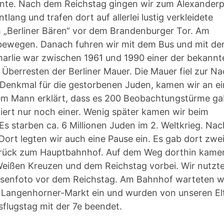
onnte. Nach dem Reichstag gingen wir zum Alexanderp
lang und trafen dort auf allerlei lustig verkleidete
m „Berliner Bären“ vor dem Brandenburger Tor. Am
 bewegen. Danach fuhren wir mit dem Bus und mit de
arlie war zwischen 1961 und 1990 einer der bekannt
Überresten der Berliner Mauer. Die Mauer fiel zur Na
Denkmal für die gestorbenen Juden, kamen wir an e
m Mann erklärt, dass es 200 Beobachtungstürme gab
iert nur noch einer. Wenig später kamen wir beim
s starben ca. 6 Millionen Juden im 2. Weltkrieg. Nac
 Dort legten wir auch eine Pause ein. Es gab dort zwe
zurück zum Hauptbahnhof. Auf dem Weg dorthin kame
Weißen Kreuzen und dem Reichstag vorbei. Wir nutzte
enfoto vor dem Reichstag. Am Bahnhof warteten wi
 Langenhorner-Markt ein und wurden von unseren El
sflugstag mit der 7e beendet.