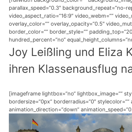
parallax_speed=“0.3″ background_repeat=“no-repe
video_aspect_ratio=“16:9″ video_webm=““ video
overlay_color=““ overlay_opacity=“0.5″ video_mu
border_color=““ border_style=““ padding_top=“2
hundred_percent=“no“ equal_height_columns=“no
Joy Leißling und Eliza 
ihren Klassenausflug na
[imageframe lightbox=“no“ lightbox_image=““ st
bordersize=“0px“ borderradius=“0″ stylecolor=““ a
animation_direction=“down“ animation_speed=“0.1