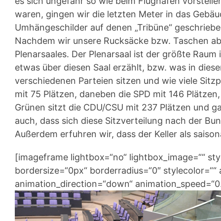
es sich ungefähr so wie beim Flughafen vorstelle
waren, gingen wir die letzten Meter in das Geb
Umhängeschilder auf denen „Tribüne“ geschriebe
Nachdem wir unsere Rucksäcke bzw. Taschen abg
Plenarsaales. Der Plenarsaal ist der größte Rau
etwas über diesen Saal erzählt, bzw. was in diese
verschiedenen Parteien sitzen und wie viele Sitzp
mit 75 Plätzen, daneben die SPD mit 146 Plätzen
Grünen sitzt die CDU/CSU mit 237 Plätzen und gan
auch, dass sich diese Sitzverteilung nach der B
Außerdem erfuhren wir, dass der Keller als sais
[imageframe lightbox=“no“ lightbox_image=““ st
bordersize=“0px“ borderradius=“0″ stylecolor=““ a
animation_direction=“down“ animation_speed=“0.1