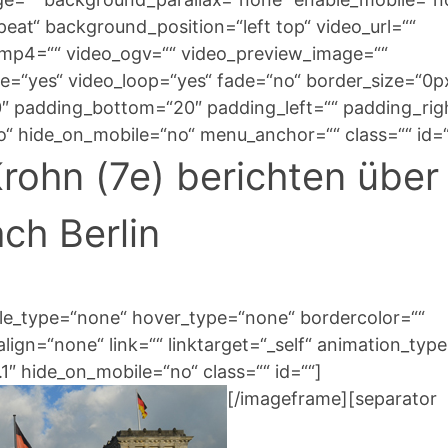
at“ background_position=“left top“ video_url=““
_mp4=““ video_ogv=““ video_preview_image=““
te=“yes“ video_loop=“yes“ fade=“no“ border_size=“0p
0″ padding_bottom=“20″ padding_left=““ padding_rig
“ hide_on_mobile=“no“ menu_anchor=““ class=““ id=“
Krohn (7e) berichten über
ch Berlin
yle_type=“none“ hover_type=“none“ bordercolor=““
lign=“none“ link=““ linktarget=“_self“ animation_typ
″ hide_on_mobile=“no“ class=““ id=““]
[/imageframe][separator