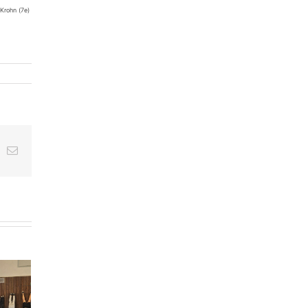
 Krohn (7e)
ing
E-
Mail