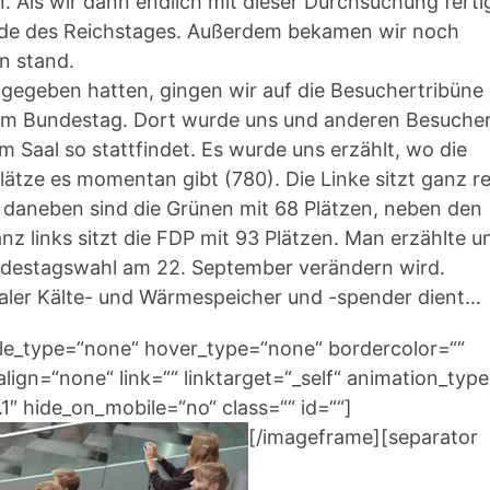
n. Als wir dann endlich mit dieser Durchsuchung ferti
äude des Reichstages. Außerdem bekamen wir noch
n stand.
egeben hatten, gingen wir auf die Besuchertribüne
m im Bundestag. Dort wurde uns und anderen Besuche
m Saal so stattfindet. Es wurde uns erzählt, wo die
lätze es momentan gibt (780). Die Linke sitzt ganz r
, daneben sind die Grünen mit 68 Plätzen, neben den
z links sitzt die FDP mit 93 Plätzen. Man erzählte u
undestagswahl am 22. September verändern wird.
onaler Kälte- und Wärmespeicher und -spender dient…
yle_type=“none“ hover_type=“none“ bordercolor=““
lign=“none“ link=““ linktarget=“_self“ animation_typ
″ hide_on_mobile=“no“ class=““ id=““]
[/imageframe][separator