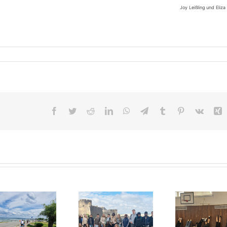
Joy Leißling und Eliza
Facebook
Twitter
Reddit
LinkedIn
WhatsApp
Telegram
Tumblr
Pinterest
Vk
X