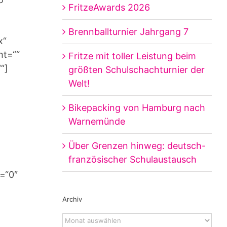
FritzeAwards 2026
Brennballturnier Jahrgang 7
x“
ht=““
Fritze mit toller Leistung beim
“]
größten Schulschachturnier der
Welt!
Bikepacking von Hamburg nach
Warnemünde
Über Grenzen hinweg: deutsch-
französischer Schulaustausch
e=“0″
Archiv
Archiv