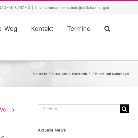
040 - 428 797 - 0
|
fritz-schumacher-schule@bsfb.hamburg.de
ze-Weg
Kontakt
Termine
Startseite
/
Kultur
,
Sek 2
,
Unterricht
/
„Film ab!“ auf Kampnagel
Suche
Vor
nach:
Aktuelle News
o“