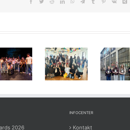
Facebook
Twitter
Reddit
LinkedIn
WhatsApp
Telegram
Tumblr
Pinterest
Vk
X
INFOCENTER
ards 2026
Kontakt