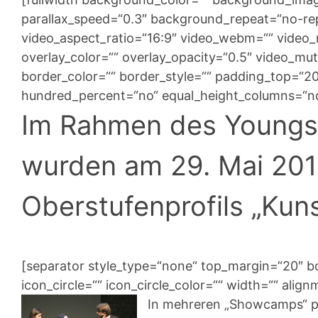
parallax_speed=“0.3″ background_repeat=“no-repe
video_aspect_ratio=“16:9″ video_webm=““ video
overlay_color=““ overlay_opacity=“0.5″ video_mu
border_color=““ border_style=““ padding_top=“2
hundred_percent=“no“ equal_height_columns=“no
Im Rahmen des Youngst
wurden am 29. Mai 201
Oberstufenprofils „Kuns
[separator style_type=“none“ top_margin=“20″ b
icon_circle=““ icon_circle_color=““ width=““ align
In mehreren „Showcamps“ pr