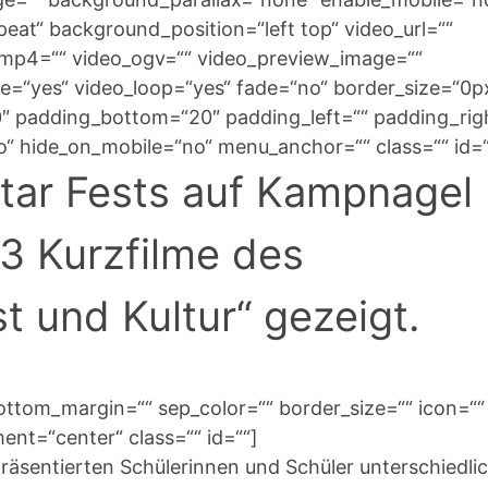
at“ background_position=“left top“ video_url=““
_mp4=““ video_ogv=““ video_preview_image=““
te=“yes“ video_loop=“yes“ fade=“no“ border_size=“0p
0″ padding_bottom=“20″ padding_left=““ padding_rig
“ hide_on_mobile=“no“ menu_anchor=““ class=““ id=“
ar Fests auf Kampnagel
3 Kurzfilme des
t und Kultur“ gezeigt.
ottom_margin=““ sep_color=““ border_size=““ icon=““
ment=“center“ class=““ id=““]
äsentierten Schülerinnen und Schüler unterschiedli