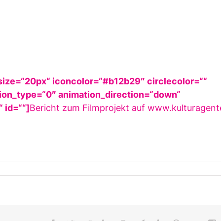
 size=“20px“ iconcolor=“#b12b29″ circlecolor=““
ation_type=“0″ animation_direction=“down“
 id=““]
Bericht zum Filmprojekt auf www.kulturagent