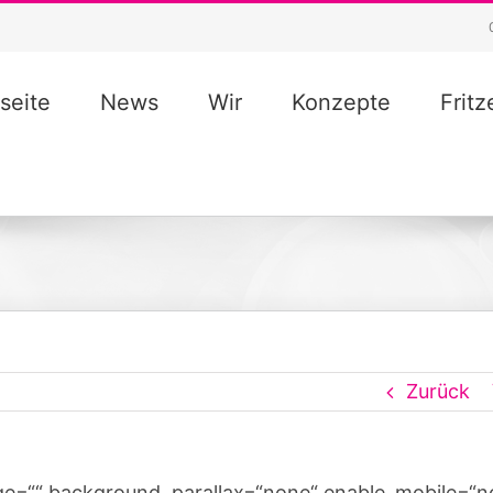
seite
News
Wir
Konzepte
Frit
Zurück
ge=““ background_parallax=“none“ enable_mobile=“n