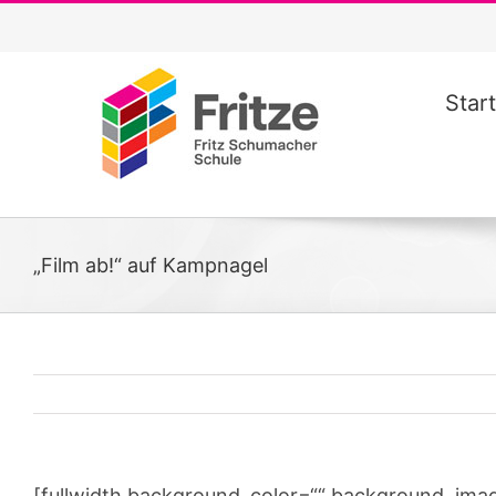
Zum
Inhalt
springen
Start
„Film ab!“ auf Kampnagel
[fullwidth background_color=““ background_ima