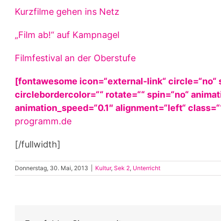
Kurzfilme gehen ins Netz
„Film ab!“ auf Kampnagel
Filmfestival an der Oberstufe
[fontawesome icon=“external-link“ circle=“no“
circlebordercolor=““ rotate=““ spin=“no“ anim
animation_speed=“0.1″ alignment=“left“ class=““
programm.de
[/fullwidth]
Donnerstag, 30. Mai, 2013
|
Kultur
,
Sek 2
,
Unterricht