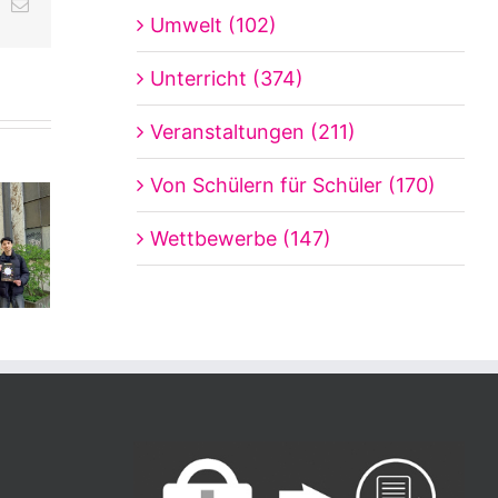
ing
E-
Umwelt (102)
Mail
Unterricht (374)
Veranstaltungen (211)
Von Schülern für Schüler (170)
Wettbewerbe (147)