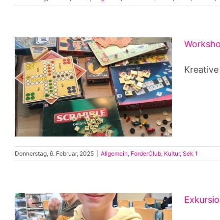
Workshop
Kreative
Donnerstag, 6. Februar, 2025
|
Allgemein
,
ForderClub
,
Kultur
,
Sek 1
Exkursi