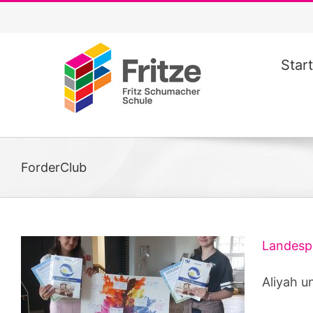
Zum
Inhalt
springen
Start
ForderClub
Landesp
Aliyah u