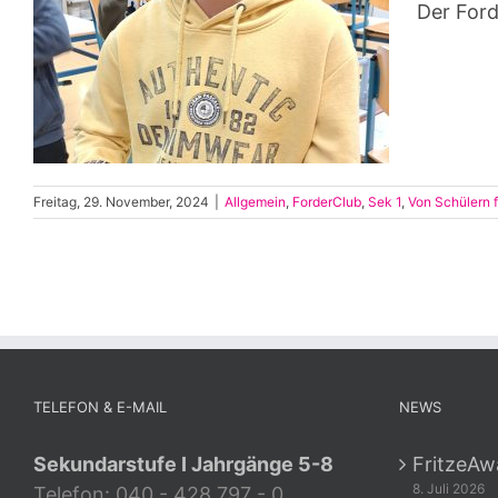
Der Ford
Freitag, 29. November, 2024
|
Allgemein
,
ForderClub
,
Sek 1
,
Von Schülern f
TELEFON & E-MAIL
NEWS
Sekundarstufe I Jahrgänge 5-8
FritzeAw
8. Juli 2026
Telefon: 040 - 428 797 - 0