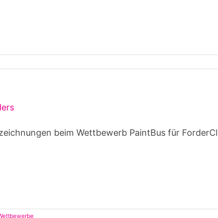
ders
zeichnungen beim Wettbewerb PaintBus für ForderClu
Wettbewerbe