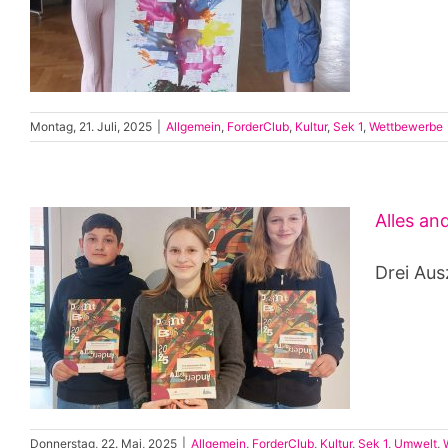
Montag, 21. Juli, 2025
|
Allgemein
,
ForderClub
,
Kultur
,
Sek 1
,
Wettbewerbe
Alles an
Drei Aus
Donnerstag, 22. Mai, 2025
|
Allgemein
,
ForderClub
,
Kultur
,
Sek 1
,
Umwelt
,