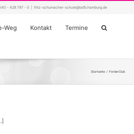
040 - 428 797 - 0
|
fritz-schumacher-schule@bsfb.hamburg.de
ze-Weg
Kontakt
Termine
Startseite
/
ForderClub
.]