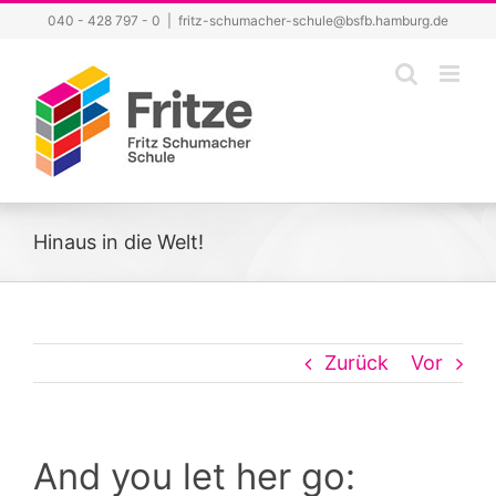
Zum
040 - 428 797 - 0
|
fritz-schumacher-schule@bsfb.hamburg.de
Inhalt
springen
Hinaus in die Welt!
Zurück
Vor
And you let her go: