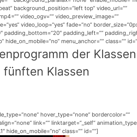
at“ background_position=“left top“ video_url=““
_mp4=““ video_ogv=““ video_preview_image=““
te=“yes“ video_loop=“yes“ fade=“no“ border_size=“0p
0″ padding_bottom=“20″ padding_left=““ padding_rig
“ hide_on_mobile=“no“ menu_anchor=““ class=““ id=“
nenprogramm der Klassen
 fünften Klassen
yle_type=“none“ hover_type=“none“ bordercolor=““
lign=“none“ link=““ linktarget=“_self“ animation_typ
″ hide_on_mobile=“no“ class=““ id=““]