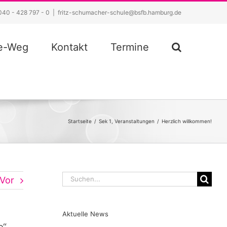
040 - 428 797 - 0
|
fritz-schumacher-schule@bsfb.hamburg.de
ze-Weg
Kontakt
Termine
Startseite
/
Sek 1
,
Veranstaltungen
/
Herzlich willkommen!
Suche
Vor
nach:
Aktuelle News
o“