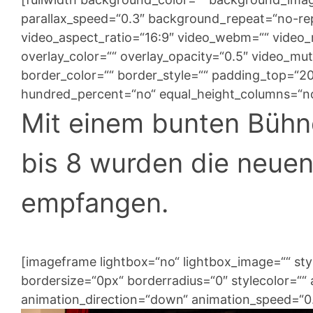
parallax_speed=“0.3″ background_repeat=“no-repe
video_aspect_ratio=“16:9″ video_webm=““ video
overlay_color=““ overlay_opacity=“0.5″ video_mu
border_color=““ border_style=““ padding_top=“2
hundred_percent=“no“ equal_height_columns=“no
Mit einem bunten Büh
bis 8 wurden die neuen
empfangen.
[imageframe lightbox=“no“ lightbox_image=““ st
bordersize=“0px“ borderradius=“0″ stylecolor=““ a
animation_direction=“down“ animation_speed=“0.1