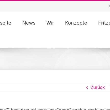
seite
News
Wir
Konzepte
Frit
Zurück
ge=““ background_parallax=“none“ enable_mobile=“n