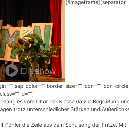
[/imageframe][separator
=““ sep_color=““ border_size=““ icon=““ icon_circle
class=““ id=““]
“ erklang es vom Chor der Klasse 6a zur Begrüßung un
ragen trotz unterschiedlicher Stärken und Äußerlichk
alf Pöhler die Zeile aus dem Schulsong der Fritze. Mit