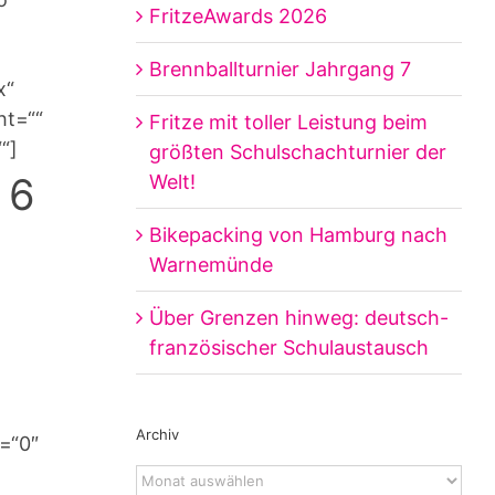
FritzeAwards 2026
Brennballturnier Jahrgang 7
x“
ht=““
Fritze mit toller Leistung beim
“]
größten Schulschachturnier der
 6
Welt!
Bikepacking von Hamburg nach
Warnemünde
Über Grenzen hinweg: deutsch-
französischer Schulaustausch
Archiv
e=“0″
Archiv