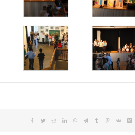
Facebook
Twitter
Reddit
LinkedIn
WhatsApp
Telegram
Tumblr
Pinterest
Vk
X