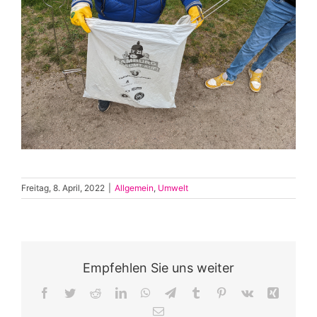
Freitag, 8. April, 2022
|
Allgemein
,
Umwelt
Empfehlen Sie uns weiter
Facebook
Twitter
Reddit
LinkedIn
WhatsApp
Telegram
Tumblr
Pinterest
Vk
Xing
E-