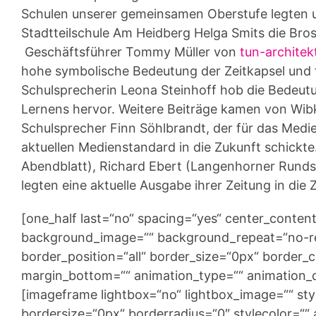
Schulen unserer gemeinsamen Oberstufe legten uns
Stadtteilschule Am Heidberg Helga Smits die Brosc
Geschäftsführer Tommy Müller von
tun-architek
hohe symbolische Bedeutung der Zeitkapsel und 
Schulsprecherin Leona Steinhoff hob die Bedeut
Lernens hervor. Weitere Beiträge kamen von Wib
Schulsprecher Finn Söhlbrandt, der für das Medie
aktuellen Medienstandard in die Zukunft schickte
Abendblatt), Richard Ebert (Langenhorner Rund
legten eine aktuelle Ausgabe ihrer Zeitung in die 
[one_half last=“no“ spacing=“yes“ center_conte
background_image=““ background_repeat=“no-rep
border_position=“all“ border_size=“0px“ border_c
margin_bottom=““ animation_type=““ animation_di
[imageframe lightbox=“no“ lightbox_image=““ st
bordersize=“0px“ borderradius=“0″ stylecolor=““ a