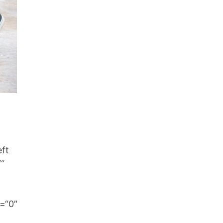
ft
““
e=“0″