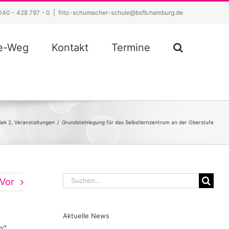
040 - 428 797 - 0
|
fritz-schumacher-schule@bsfb.hamburg.de
ze-Weg
Kontakt
Termine
Sek 2
,
Veranstaltungen
/
Grundsteinlegung für das Selbstlernzentrum an der Oberstufe
Suche
Vor
nach:
Aktuelle News
o“