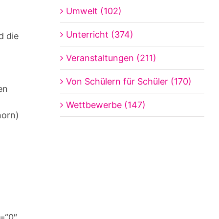
Umwelt (102)
Unterricht (374)
d die
Veranstaltungen (211)
Von Schülern für Schüler (170)
en
Wettbewerbe (147)
horn)
e=“0″