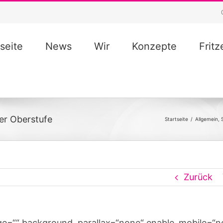
seite
News
Wir
Konzepte
Frit
er Oberstufe
Startseite
/
Allgemein
,
Zurück
ge=““ background_parallax=“none“ enable_mobile=“n