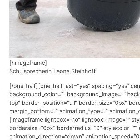
[/imageframe]
Schulsprecherin Leona Steinhoff
[/one_half][one_half last=“yes“ spacing=“yes“ c
background_color=““ background_image=““ back
top“ border_position=“all“ border_size=“0px“ bor
margin_bottom=““ animation_type=““ animation_di
[imageframe lightbox=“no“ lightbox_image=““ st
bordersize=“0px“ borderradius=“0″ stylecolor=““ a
animation_direction=“down“ animation_speed=“0.1