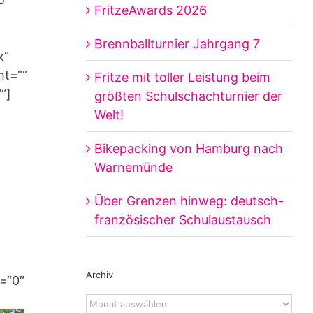
FritzeAwards 2026
Brennballturnier Jahrgang 7
x“
ht=““
Fritze mit toller Leistung beim
“]
größten Schulschachturnier der
Welt!
Bikepacking von Hamburg nach
Warnemünde
Über Grenzen hinweg: deutsch-
französischer Schulaustausch
Archiv
e=“0″
Archiv