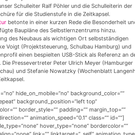
er Schulleiter Ralf Pöhler und die Schulleiterin der
hüre für die Studienstufe in die Zeitkapsel.
tur
betonte in einer kurzen Rede die Besonderheit un
fügte Baupläne des Selbstlernzentrums hinzu.
ung des Neubaus als wichtigen Ort selbstständigen
ke Voigt (Projektsteuerung, Schulbau Hamburg) und
nprofil einen bespielten USB-Stick als Referenz an d
. Die Pressevertreter Peter Ulrich Meyer (Hamburger
schau) und Stefanie Nowatzky (Wochenblatt Langen
Zeitkapsel.
nt=“no“ hide_on_mobile=“no“ background_color=““
eat“ background_position=“left top“
olor=““ border_style=““ padding=““ margin_top=““
rection=““ animation_speed=“0.1″ class=““ id=““]
yle_type=“none“ hover_type=“none“ bordercolor=““
lign=“none“ link=““ linktarget=“_self“ animation_typ