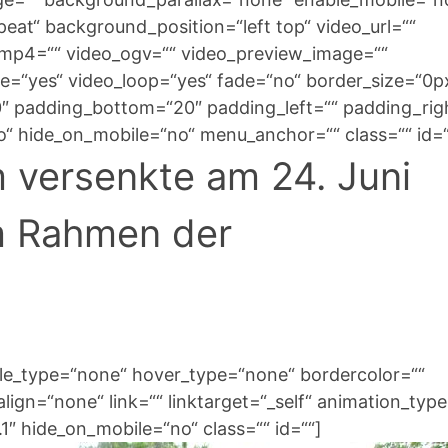
at“ background_position=“left top“ video_url=““
_mp4=““ video_ogv=““ video_preview_image=““
te=“yes“ video_loop=“yes“ fade=“no“ border_size=“0p
0″ padding_bottom=“20″ padding_left=““ padding_rig
“ hide_on_mobile=“no“ menu_anchor=““ class=““ id=“
 versenkte am 24. Juni
im Rahmen der
yle_type=“none“ hover_type=“none“ bordercolor=““
lign=“none“ link=““ linktarget=“_self“ animation_typ
″ hide_on_mobile=“no“ class=““ id=““]