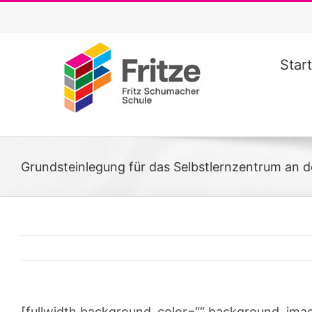
Zum
Inhalt
springen
Start
Grundsteinlegung für das Selbstlernzentrum an d
[fullwidth background_color=““ background_ima