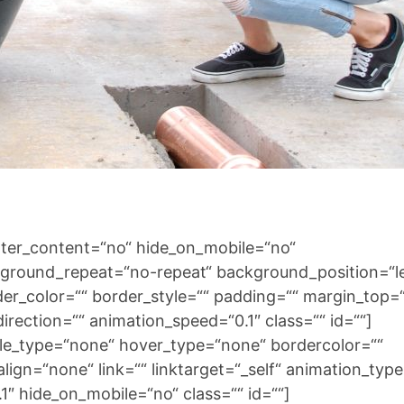
enter_content=“no“ hide_on_mobile=“no“
ground_repeat=“no-repeat“ background_position=“le
der_color=““ border_style=““ padding=““ margin_top=
rection=““ animation_speed=“0.1″ class=““ id=““]
yle_type=“none“ hover_type=“none“ bordercolor=““
lign=“none“ link=““ linktarget=“_self“ animation_typ
″ hide_on_mobile=“no“ class=““ id=““]