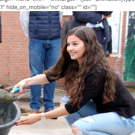
″ hide_on_mobile=“no“ class=““ id=““]