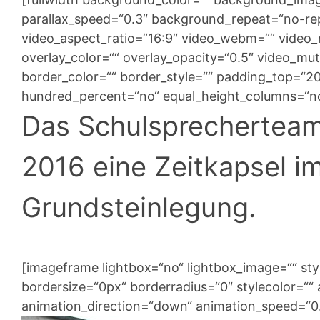
parallax_speed=“0.3″ background_repeat=“no-repe
video_aspect_ratio=“16:9″ video_webm=““ video
overlay_color=““ overlay_opacity=“0.5″ video_mu
border_color=““ border_style=““ padding_top=“2
hundred_percent=“no“ equal_height_columns=“no
Das Schulsprecherteam
2016 eine Zeitkapsel 
Grundsteinlegung.
[imageframe lightbox=“no“ lightbox_image=““ st
bordersize=“0px“ borderradius=“0″ stylecolor=““ a
animation_direction=“down“ animation_speed=“0.1