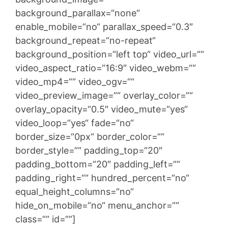
background_parallax=“none“
enable_mobile=“no“ parallax_speed=“0.3″
background_repeat=“no-repeat“
background_position=“left top“ video_url=““
video_aspect_ratio=“16:9″ video_webm=““
video_mp4=““ video_ogv=““
video_preview_image=““ overlay_color=““
overlay_opacity=“0.5″ video_mute=“yes“
video_loop=“yes“ fade=“no“
border_size=“0px“ border_color=““
border_style=““ padding_top=“20″
padding_bottom=“20″ padding_left=““
padding_right=““ hundred_percent=“no“
equal_height_columns=“no“
hide_on_mobile=“no“ menu_anchor=““
class=““ id=““]