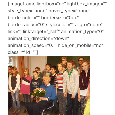
[imageframe lightbox=“no“ lightbox_image=““
style_type=“none“ hover_type=“none“
bordercolor=““ bordersize=“0px“
borderradius=“0″ stylecolor=““ align=“none“
link=““ linktarget=“_self“ animation_type=“0″
animation_direction=“down“
animation_speed=“0.1″ hide_on_mobile=“no“
class=““ id=““]