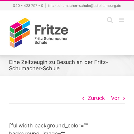
Zum
040 - 428 797 - 0
|
fritz-schumacher-schule@bsfb.hamburg.de
Inhalt
springen
Eine Zeitzeugin zu Besuch an der Fritz-
Schumacher-Schule
Zurück
Vor
[fullwidth background_color=““
background_image=““