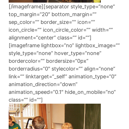
[/imageframe][separator style_type=“none“
top_margin=“20″ bottom_margin=““
sep_color=““ border_size=““ icon=““
icon_circle=““ icon_circle_color=““ width=““
alignment=“center“ class=““ id=““]
[imageframe lightbox=“no“ lightbox_image=““
style_type=“none“ hover_type=“none“
bordercolor=““ bordersize=“0px“
borderradius=“0″ stylecolor=““ align=“none“
link=““ linktarget=“_self“ animation_type=“0″
animation_direction=“down“
animation_speed=“0.1″ hide_on_mobile=“no“
class=““ id=““]