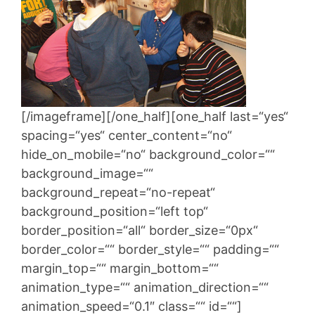
[/imageframe][/one_half][one_half last=“yes“
spacing=“yes“ center_content=“no“
hide_on_mobile=“no“ background_color=““
background_image=““
background_repeat=“no-repeat“
background_position=“left top“
border_position=“all“ border_size=“0px“
border_color=““ border_style=““ padding=““
margin_top=““ margin_bottom=““
animation_type=““ animation_direction=““
animation_speed=“0.1″ class=““ id=““]