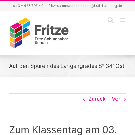
Zum
040 - 428 797 - 0
|
fritz-schumacher-schule@bsfb.hamburg.de
Inhalt
springen
Auf den Spuren des Längengrades 8° 34′ Ost
Zurück
Vor
Zum Klassentag am 03.