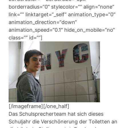
borderradius=“0″ stylecolor=““ align=“none“
link=““ linktarget=“_self“ animation_type=“0″
animation_direction=“down“
animation_speed=“0.1″ hide_on_mobile=“no“
class=““ id=““]
[/imageframe][/one_half]
Das Schulsprecherteam hat sich dieses
Schuljahr die Verschönerung der Toiletten an