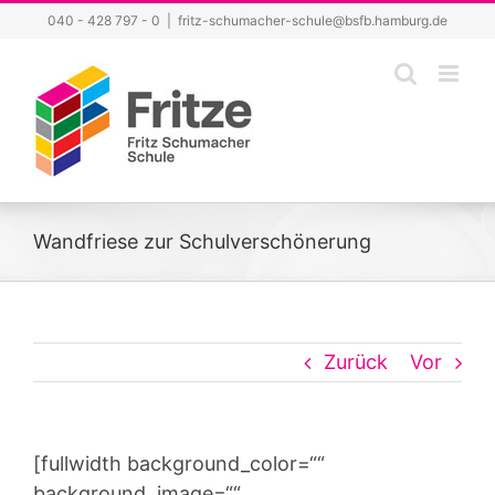
Zum
040 - 428 797 - 0
|
fritz-schumacher-schule@bsfb.hamburg.de
Inhalt
springen
Wandfriese zur Schulverschönerung
Zurück
Vor
[fullwidth background_color=““
background_image=““