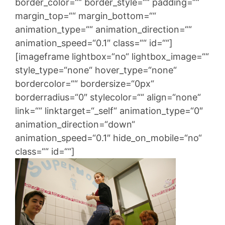
border_color=““ border_style=““ padding=““
margin_top=““ margin_bottom=““
animation_type=““ animation_direction=““
animation_speed=“0.1″ class=““ id=““]
[imageframe lightbox=“no“ lightbox_image=““
style_type=“none“ hover_type=“none“
bordercolor=““ bordersize=“0px“
borderradius=“0″ stylecolor=““ align=“none“
link=““ linktarget=“_self“ animation_type=“0″
animation_direction=“down“
animation_speed=“0.1″ hide_on_mobile=“no“
class=““ id=““]