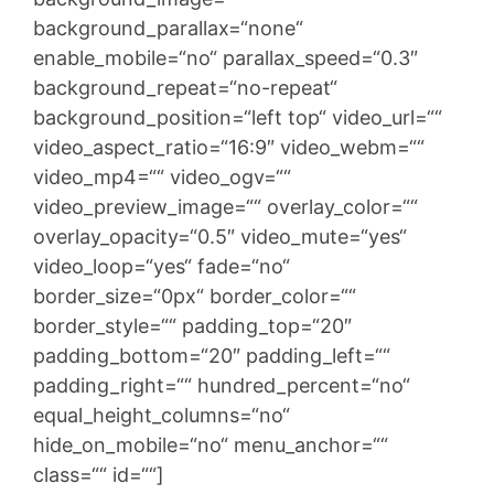
background_parallax=“none“
enable_mobile=“no“ parallax_speed=“0.3″
background_repeat=“no-repeat“
background_position=“left top“ video_url=““
video_aspect_ratio=“16:9″ video_webm=““
video_mp4=““ video_ogv=““
video_preview_image=““ overlay_color=““
overlay_opacity=“0.5″ video_mute=“yes“
video_loop=“yes“ fade=“no“
border_size=“0px“ border_color=““
border_style=““ padding_top=“20″
padding_bottom=“20″ padding_left=““
padding_right=““ hundred_percent=“no“
equal_height_columns=“no“
hide_on_mobile=“no“ menu_anchor=““
class=““ id=““]