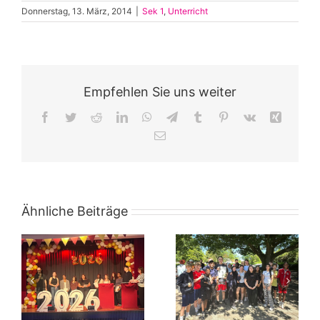
Donnerstag, 13. März, 2014
|
Sek 1
,
Unterricht
Empfehlen Sie uns weiter
Facebook
Twitter
Reddit
LinkedIn
WhatsApp
Telegram
Tumblr
Pinterest
Vk
Xing
E-
Mail
Ähnliche Beiträge