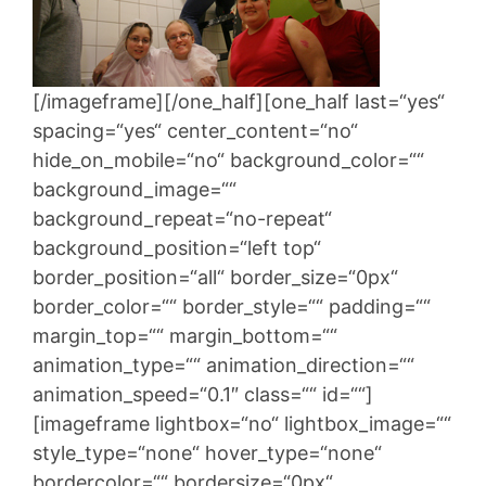
[/imageframe][/one_half][one_half last=“yes“
spacing=“yes“ center_content=“no“
hide_on_mobile=“no“ background_color=““
background_image=““
background_repeat=“no-repeat“
background_position=“left top“
border_position=“all“ border_size=“0px“
border_color=““ border_style=““ padding=““
margin_top=““ margin_bottom=““
animation_type=““ animation_direction=““
animation_speed=“0.1″ class=““ id=““]
[imageframe lightbox=“no“ lightbox_image=““
style_type=“none“ hover_type=“none“
bordercolor=““ bordersize=“0px“