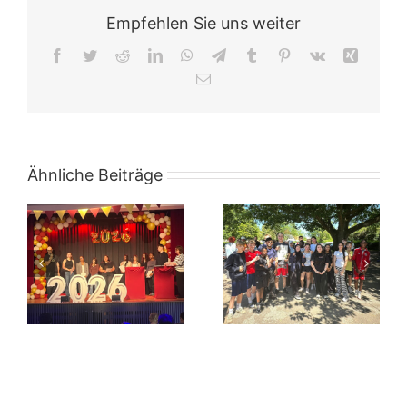
Empfehlen Sie uns weiter
Facebook
Twitter
Reddit
LinkedIn
WhatsApp
Telegram
Tumblr
Pinterest
Vk
Xing
E-
Mail
Ähnliche Beiträge