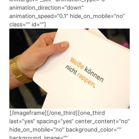
animation_direction=“down“
animation_speed=“0.1″ hide_on_mobile=“no“
class=““ id=““]
[/imageframe][/one_third][one_third
last=“yes“ spacing=“yes“ center_content=“no“
hide_on_mobile=“no“ background_color=““
background_image=““