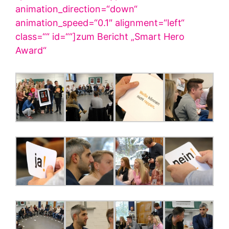
animation_direction=“down“
animation_speed=“0.1″ alignment=“left“
class=““ id=““]zum Bericht „Smart Hero
Award“