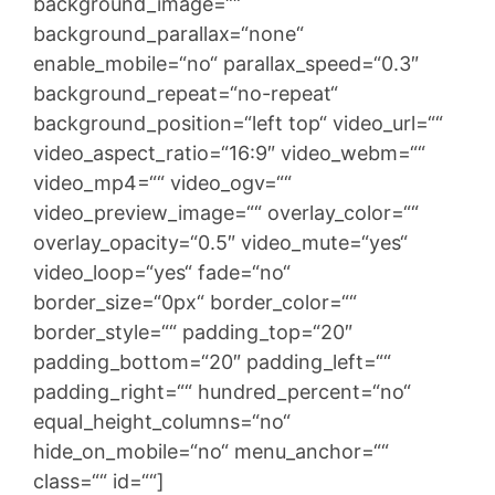
background_image=““
background_parallax=“none“
enable_mobile=“no“ parallax_speed=“0.3″
background_repeat=“no-repeat“
background_position=“left top“ video_url=““
video_aspect_ratio=“16:9″ video_webm=““
video_mp4=““ video_ogv=““
video_preview_image=““ overlay_color=““
overlay_opacity=“0.5″ video_mute=“yes“
video_loop=“yes“ fade=“no“
border_size=“0px“ border_color=““
border_style=““ padding_top=“20″
padding_bottom=“20″ padding_left=““
padding_right=““ hundred_percent=“no“
equal_height_columns=“no“
hide_on_mobile=“no“ menu_anchor=““
class=““ id=““]