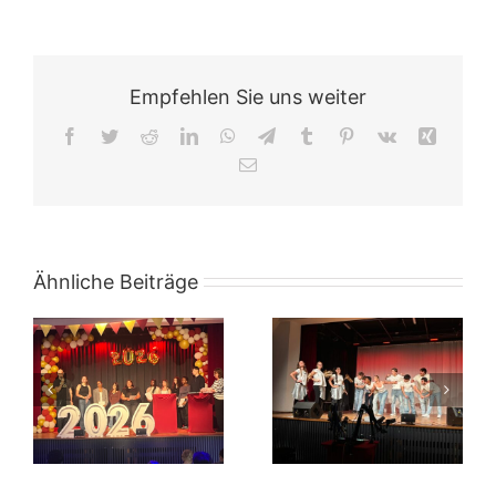
Empfehlen Sie uns weiter
Facebook
Twitter
Reddit
LinkedIn
WhatsApp
Telegram
Tumblr
Pinterest
Vk
Xing
E-
Mail
Ähnliche Beiträge