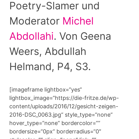
Poetry-Slamer und
Moderator
Michel
Abdollahi
. Von Geena
Weers, Abdullah
Helmand, P4, S3.
[imageframe lightbox=“yes“
lightbox_image=“https://die-fritze.de/wp-
content/uploads/2016/12/gesicht-zeigen-
2016-DSC_0063.jpg“ style_type=“none“
hover_type=“none“ bordercolor=““
bordersize=“0px“ borderradius=“0″