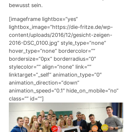
bewusst sein.
[imageframe lightbox=“yes“
lightbox_image=“https://die-fritze.de/wp-
content/uploads/2016/12/gesicht-zeigen-
2016-DSC_0100.jpg“ style_type=“none“
hover_type=“none“ bordercolor=““
bordersize=“0px“ borderradius=“0″
stylecolor=““ align=“none“ link=““
linktarget=“_self“ animation_type=“0″
animation_direction=“down“
animation_speed=“0.1″ hide_on_mobile=“no“
class=““ id=““]