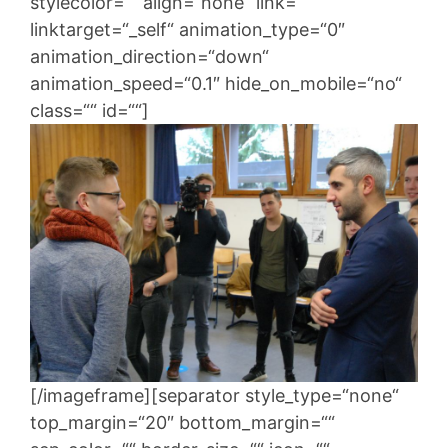
stylecolor=““ align=“none“ link=““
linktarget=“_self“ animation_type=“0″
animation_direction=“down“
animation_speed=“0.1″ hide_on_mobile=“no“
class=““ id=““]
[/imageframe][separator style_type=“none“
top_margin=“20″ bottom_margin=““