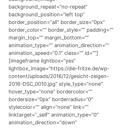
background_repeat=“no-repeat“
background_position=“left top“
border_position=“all“ border_size=“0px“
border_color=““ border_style=““ padding=““
margin_top=““ margin_bottom=““
animation_type=““ animation_direction=““
animation_speed=“0.1″ class=““ id=““]
[imageframe lightbox=“yes“
lightbox_image=“https://die-fritze.de/wp-
content/uploads/2016/12/gesicht-zeigen-
2016-DSC_0010.jpg“ style_type=“none“
hover_type=“none“ bordercolor=““
bordersize=“0px“ borderradius=“0″
stylecolor=““ align=“none“ link=““
linktarget=“_self“ animation_type=“0″
animation_direction=“down“