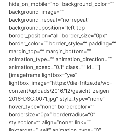
hide_on_mobile=“no“ background_color=““
background_image=““
background_repeat=“no-repeat“
background_position=“left top“
border_position=“all“ border_size=“0px“
border_color=““ border_style=““ padding=““
margin_top=““ margin_bottom=““
animation_type=““ animation_direction=““
animation_speed=“0.1″ class=““ id=““]
[imageframe lightbox=“yes“
lightbox_image=“https://die-fritze.de/wp-
content/uploads/2016/12/gesicht-zeigen-
2016-DSC_0071.jpg“ style_type=“none“
hover_type=“none“ bordercolor=““
bordersize=“0px“ borderradius=“0″
stylecolor=““ align=“none“ link=““
linktarget=“_self“ animation_type=“0″