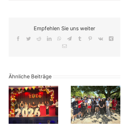
Empfehlen Sie uns weiter
Facebook
Twitter
Reddit
LinkedIn
WhatsApp
Telegram
Tumblr
Pinterest
Vk
Xing
E-
Mail
Ähnliche Beiträge