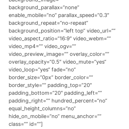
background_parallax=“none“
enable_mobile=“no“ parallax_speed=“0.3″
background_repeat=“no-repeat“
background_position=“left top“ video_url=““
video_aspect_ratio=“16:9″ video_webm=““
video_mp4=““ video_ogv=““
video_preview_image=““ overlay_color=““
overlay_opacity=“0.5″ video_mute=“yes“
video_loop=“yes“ fade=“no“
border_size=“0px“ border_color=““
border_style=““ padding_top=“20″
padding_bottom=“20″ padding_left=““
padding_right=““ hundred_percent=“no“
equal_height_columns=“no“
hide_on_mobile=“no“ menu_anchor=““
class=““ id=““]