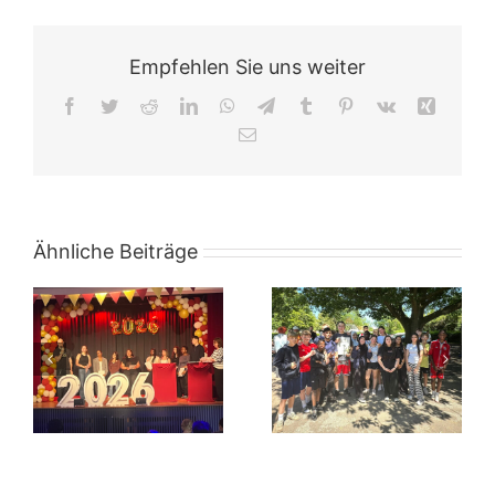
Empfehlen Sie uns weiter
Facebook
Twitter
Reddit
LinkedIn
WhatsApp
Telegram
Tumblr
Pinterest
Vk
Xing
E-
Mail
Ähnliche Beiträge