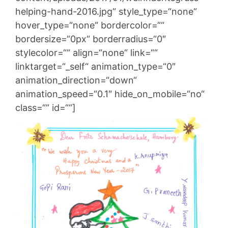
helping-hand-2016.jpg“ style_type=“none“
hover_type=“none“ bordercolor=““
bordersize=“0px“ borderradius=“0″
stylecolor=““ align=“none“ link=““
linktarget=“_self“ animation_type=“0″
animation_direction=“down“
animation_speed=“0.1″ hide_on_mobile=“no“
class=““ id=““]