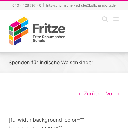
Zum
040 - 428 797 - 0
|
fritz-schumacher-schule@bsfb.hamburg.de
Inhalt
springen
Spenden für indische Waisenkinder
Zurück
Vor
[fullwidth background_color=““
background_image=““