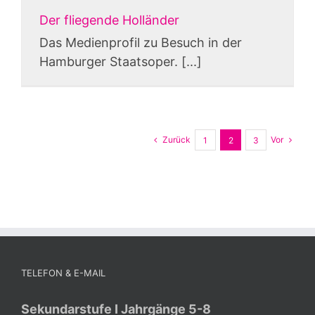
Der fliegende Holländer
Das Medienprofil zu Besuch in der
Hamburger Staatsoper. [...]
Zurück
Vor
1
2
3
TELEFON & E-MAIL
Sekundarstufe I Jahrgänge 5-8