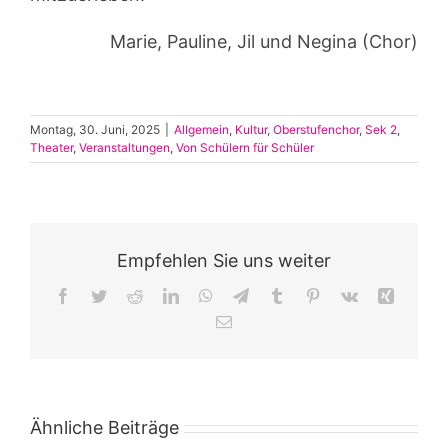
Marie, Pauline, Jil und Negina (Chor)
Montag, 30. Juni, 2025
|
Allgemein
,
Kultur
,
Oberstufenchor
,
Sek 2
,
Theater
,
Veranstaltungen
,
Von Schülern für Schüler
Empfehlen Sie uns weiter
Facebook
Twitter
Reddit
LinkedIn
WhatsApp
Telegram
Tumblr
Pinterest
Vk
Xing
E-
Mail
Ähnliche Beiträge