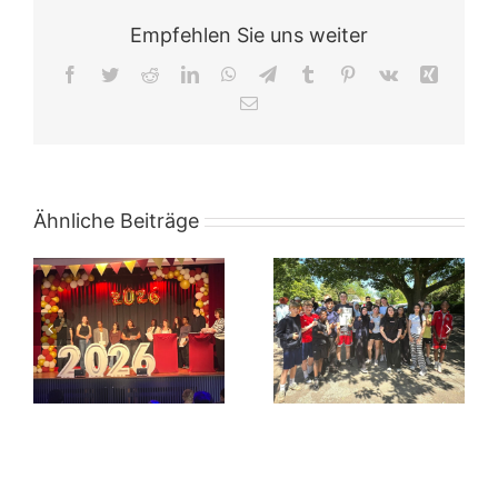
Empfehlen Sie uns weiter
Facebook
Twitter
Reddit
LinkedIn
WhatsApp
Telegram
Tumblr
Pinterest
Vk
Xing
E-
Mail
Ähnliche Beiträge