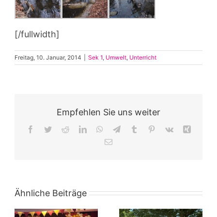
[/fullwidth]
Freitag, 10. Januar, 2014
|
Sek 1
,
Umwelt
,
Unterricht
Empfehlen Sie uns weiter
Facebook
Twitter
Reddit
LinkedIn
WhatsApp
Telegram
Tumblr
Pinterest
Vk
Xing
E-
Mail
Ähnliche Beiträge