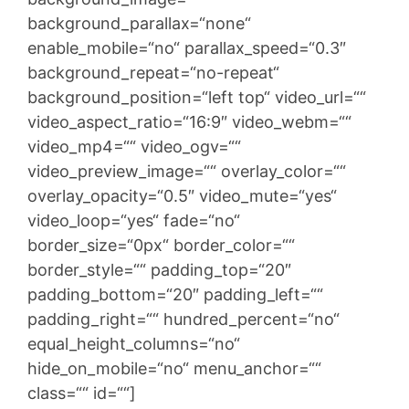
background_parallax=“none“
enable_mobile=“no“ parallax_speed=“0.3″
background_repeat=“no-repeat“
background_position=“left top“ video_url=““
video_aspect_ratio=“16:9″ video_webm=““
video_mp4=““ video_ogv=““
video_preview_image=““ overlay_color=““
overlay_opacity=“0.5″ video_mute=“yes“
video_loop=“yes“ fade=“no“
border_size=“0px“ border_color=““
border_style=““ padding_top=“20″
padding_bottom=“20″ padding_left=““
padding_right=““ hundred_percent=“no“
equal_height_columns=“no“
hide_on_mobile=“no“ menu_anchor=““
class=““ id=““]