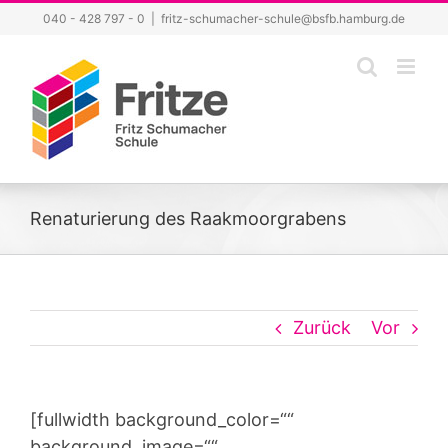
Zum
040 - 428 797 - 0
|
fritz-schumacher-schule@bsfb.hamburg.de
Inhalt
springen
Renaturierung des Raakmoorgrabens
Zurück
Vor
[fullwidth background_color=““
background_image=““