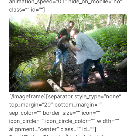
animation_speed=“0.1″ hide_on_mobile=“no“
class=““ id=““]
[/imageframe][separator style_type=“none“
top_margin=“20″ bottom_margin=““
sep_color=““ border_size=““ icon=““
icon_circle=““ icon_circle_color=““ width=““
alignment=“center“ class=““ id=““]