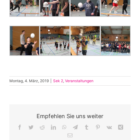
Montag, 4. März, 2019
|
Sek 2
,
Veranstaltungen
Empfehlen Sie uns weiter
Facebook
Twitter
Reddit
LinkedIn
WhatsApp
Telegram
Tumblr
Pinterest
Vk
Xing
E-