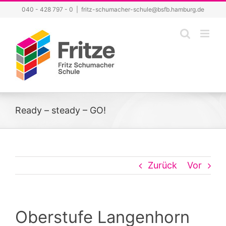
Zum
040 - 428 797 - 0
|
fritz-schumacher-schule@bsfb.hamburg.de
Inhalt
springen
Ready – steady – GO!
Zurück
Vor
Oberstufe Langenhorn