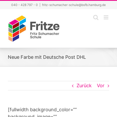
Zum
040 - 428 797 - 0
|
fritz-schumacher-schule@bsfb.hamburg.de
Inhalt
springen
Neue Farbe mit Deutsche Post DHL
Zurück
Vor
[fullwidth background_color=““
background_image=““