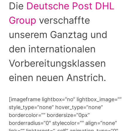
Die
Deutsche Post DHL
Group
verschaffte
unserem Ganztag und
den internationalen
Vorbereitungsklassen
einen neuen Anstrich.
[imageframe lightbox=“no“ lightbox_image=““
style_type=“none“ hover_type=“none“
bordercolor=““ bordersize=“0px“
borderradius=“0″ stylecolor=““ align=“none“
link=““ linktarget=“_self“ animation_type=“0″