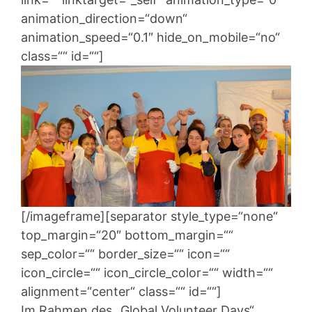
animation_direction=“down“
animation_speed=“0.1″ hide_on_mobile=“no“
class=““ id=““]
[/imageframe][separator style_type=“none“
top_margin=“20″ bottom_margin=““
sep_color=““ border_size=““ icon=““
icon_circle=““ icon_circle_color=““ width=““
alignment=“center“ class=““ id=““]
Im Rahmen des „Global Volunteer Days“