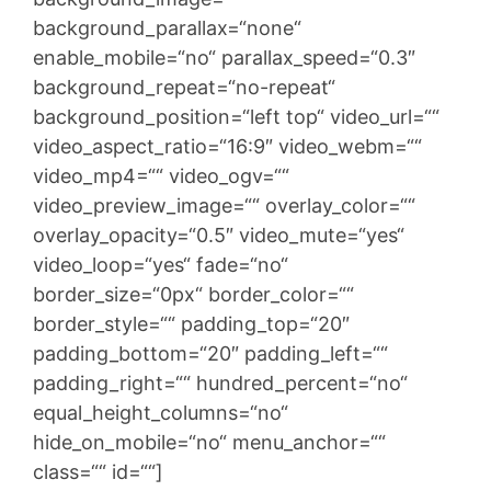
background_parallax=“none“
enable_mobile=“no“ parallax_speed=“0.3″
background_repeat=“no-repeat“
background_position=“left top“ video_url=““
video_aspect_ratio=“16:9″ video_webm=““
video_mp4=““ video_ogv=““
video_preview_image=““ overlay_color=““
overlay_opacity=“0.5″ video_mute=“yes“
video_loop=“yes“ fade=“no“
border_size=“0px“ border_color=““
border_style=““ padding_top=“20″
padding_bottom=“20″ padding_left=““
padding_right=““ hundred_percent=“no“
equal_height_columns=“no“
hide_on_mobile=“no“ menu_anchor=““
class=““ id=““]