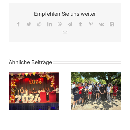
Empfehlen Sie uns weiter
Facebook
Twitter
Reddit
LinkedIn
WhatsApp
Telegram
Tumblr
Pinterest
Vk
Xing
E-
Mail
Ähnliche Beiträge