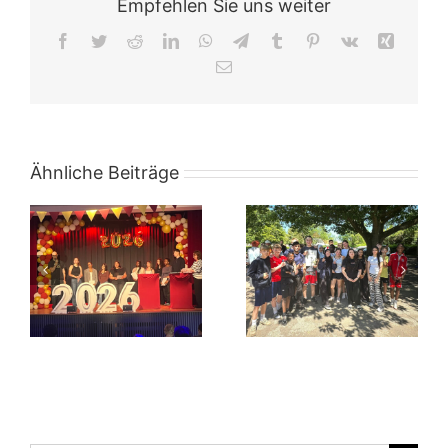
Empfehlen Sie uns weiter
Facebook
Twitter
Reddit
LinkedIn
WhatsApp
Telegram
Tumblr
Pinterest
Vk
Xing
E-
Mail
Ähnliche Beiträge