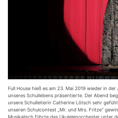
Full House hieß es am 23. Mai 2019 wieder in der Au
unseres Schullebens präsentierte. Der Abend be
unsere Schulleiterin Catherine Lötsch sehr gefühl
unseren Schulcontest „Mr. und Mrs. Fritze“ gewin
Musikalisch führte das Ukulelenorchester unter 