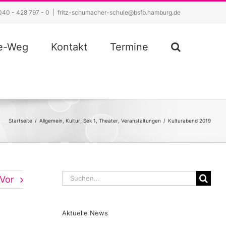
040 - 428 797 - 0
|
fritz-schumacher-schule@bsfb.hamburg.de
ze-Weg
Kontakt
Termine
Startseite
/
Allgemein
,
Kultur
,
Sek 1
,
Theater
,
Veranstaltungen
/
Kulturabend 2019
Suche
Vor
nach:
Aktuelle News