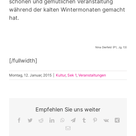
schönen und gemütlichen Veranstaltung
während der kalten Wintermonaten gemacht
hat.
Nina Dierfeld (P1, Jg. 13)
[/fullwidth]
Montag, 12. Januar, 2015
|
Kultur
,
Sek 1
,
Veranstaltungen
Empfehlen Sie uns weiter
Facebook
Twitter
Reddit
LinkedIn
WhatsApp
Telegram
Tumblr
Pinterest
Vk
Xing
E-
Mail