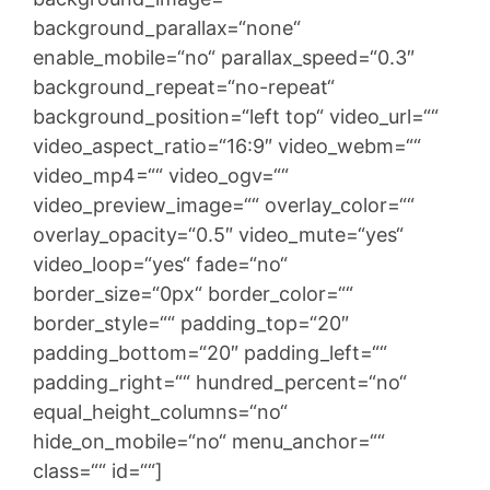
background_parallax=“none“
enable_mobile=“no“ parallax_speed=“0.3″
background_repeat=“no-repeat“
background_position=“left top“ video_url=““
video_aspect_ratio=“16:9″ video_webm=““
video_mp4=““ video_ogv=““
video_preview_image=““ overlay_color=““
overlay_opacity=“0.5″ video_mute=“yes“
video_loop=“yes“ fade=“no“
border_size=“0px“ border_color=““
border_style=““ padding_top=“20″
padding_bottom=“20″ padding_left=““
padding_right=““ hundred_percent=“no“
equal_height_columns=“no“
hide_on_mobile=“no“ menu_anchor=““
class=““ id=““]