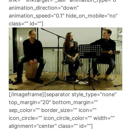
animation_direction=“down“
animation_speed=“0.1″ hide_on_mobile=“no“
class=““ id=““]
[/imageframe][separator style_type=“none“
top_margin=“20″ bottom_margin=““
sep_color=““ border_size=““ icon=““
icon_circle=““ icon_circle_color=““ width=““
alignment=“center“ class=““ id=““]