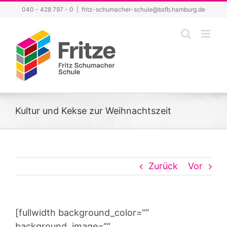
Zum
040 - 428 797 - 0
|
fritz-schumacher-schule@bsfb.hamburg.de
Inhalt
springen
Kultur und Kekse zur Weihnachtszeit
Zurück
Vor
[fullwidth background_color=““
background_image=““