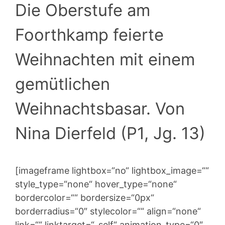
Die Oberstufe am
Foorthkamp feierte
Weihnachten mit einem
gemütlichen
Weihnachtsbasar. Von
Nina Dierfeld (P1, Jg. 13)
[imageframe lightbox=“no“ lightbox_image=““
style_type=“none“ hover_type=“none“
bordercolor=““ bordersize=“0px“
borderradius=“0″ stylecolor=““ align=“none“
link=““ linktarget=“_self“ animation_type=“0″