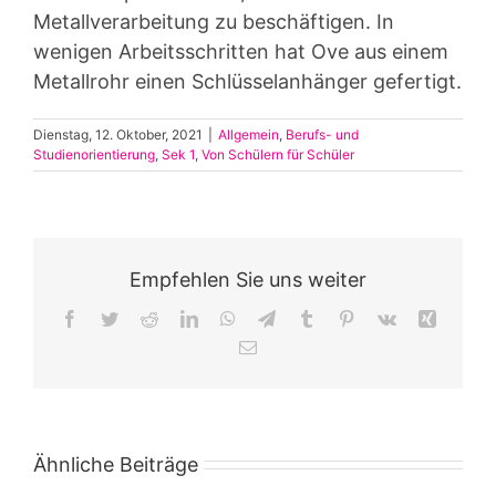
Metallverarbeitung zu beschäftigen. In
wenigen Arbeitsschritten hat Ove aus einem
Metallrohr einen Schlüsselanhänger gefertigt.
Dienstag, 12. Oktober, 2021
|
Allgemein
,
Berufs- und
Studienorientierung
,
Sek 1
,
Von Schülern für Schüler
Empfehlen Sie uns weiter
Facebook
Twitter
Reddit
LinkedIn
WhatsApp
Telegram
Tumblr
Pinterest
Vk
Xing
E-
Mail
Ähnliche Beiträge