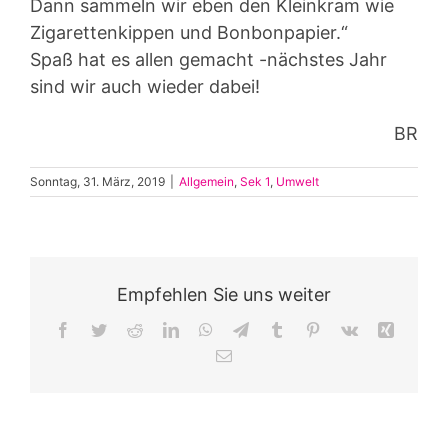
Dann sammeln wir eben den Kleinkram wie
Zigarettenkippen und Bonbonpapier.“
Spaß hat es allen gemacht -nächstes Jahr
sind wir auch wieder dabei!
BR
Sonntag, 31. März, 2019
|
Allgemein
,
Sek 1
,
Umwelt
Empfehlen Sie uns weiter
Facebook
Twitter
Reddit
LinkedIn
WhatsApp
Telegram
Tumblr
Pinterest
Vk
Xing
E-
Mail