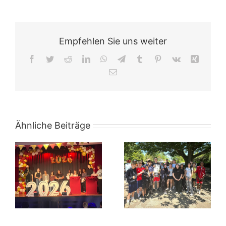
Empfehlen Sie uns weiter
Facebook
Twitter
Reddit
LinkedIn
WhatsApp
Telegram
Tumblr
Pinterest
Vk
Xing
E-
Mail
Ähnliche Beiträge