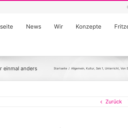
seite
News
Wir
Konzepte
Frit
er einmal anders
Startseite
/
Allgemein
,
Kultur
,
Sek 1
,
Unterricht
,
Von S
Zurück