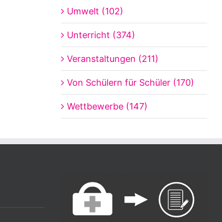
Umwelt (102)
Unterricht (374)
Veranstaltungen (211)
Von Schülern für Schüler (170)
Wettbewerbe (147)