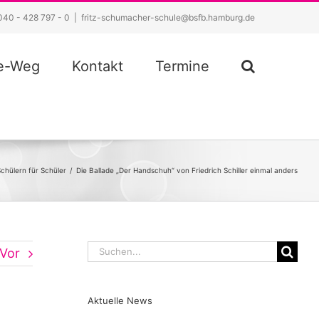
040 - 428 797 - 0
|
fritz-schumacher-schule@bsfb.hamburg.de
ze-Weg
Kontakt
Termine
chülern für Schüler
/
Die Ballade „Der Handschuh“ von Friedrich Schiller einmal anders
Suche
Vor
nach:
Aktuelle News