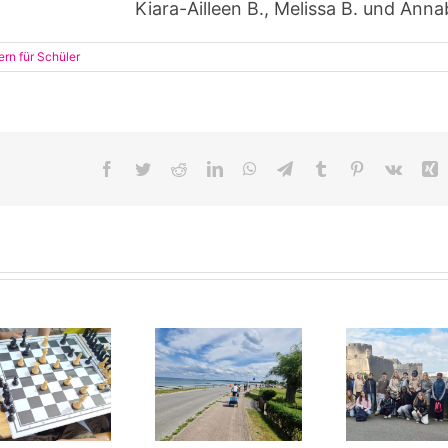
Kiara-Ailleen B., Melissa B. und Annab
rn für Schüler
Facebook
Twitter
Reddit
LinkedIn
WhatsApp
Telegram
Tumblr
Pinterest
Vk
X