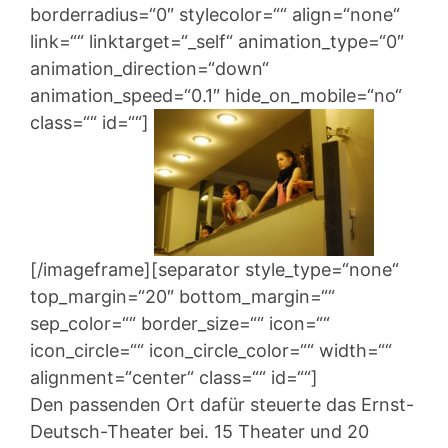
borderradius=“0″ stylecolor=““ align=“none“
link=““ linktarget=“_self“ animation_type=“0″
animation_direction=“down“
animation_speed=“0.1″ hide_on_mobile=“no“
class=““ id=““]
[/imageframe][separator style_type=“none“
top_margin=“20″ bottom_margin=““
sep_color=““ border_size=““ icon=““
icon_circle=““ icon_circle_color=““ width=““
alignment=“center“ class=““ id=““]
Den passenden Ort dafür steuerte das Ernst-
Deutsch-Theater bei. 15 Theater und 20