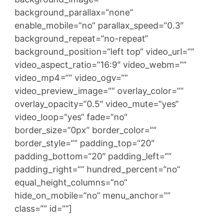
background_parallax=“none“
enable_mobile=“no“ parallax_speed=“0.3″
background_repeat=“no-repeat“
background_position=“left top“ video_url=““
video_aspect_ratio=“16:9″ video_webm=““
video_mp4=““ video_ogv=““
video_preview_image=““ overlay_color=““
overlay_opacity=“0.5″ video_mute=“yes“
video_loop=“yes“ fade=“no“
border_size=“0px“ border_color=““
border_style=““ padding_top=“20″
padding_bottom=“20″ padding_left=““
padding_right=““ hundred_percent=“no“
equal_height_columns=“no“
hide_on_mobile=“no“ menu_anchor=““
class=““ id=““]