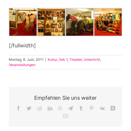
[/fullwidth]
Montag, 6. Juni, 2011
|
Kultur
,
Sek 1
,
Theater
,
Unterricht
,
Veranstaltungen
Empfehlen Sie uns weiter
Facebook
Twitter
Reddit
LinkedIn
WhatsApp
Telegram
Tumblr
Pinterest
Vk
Xing
E-
Mail