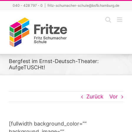
Zum
040 - 428 797 - 0
|
fritz-schumacher-schule@bsfb.hamburg.de
Inhalt
springen
Bergfest im Ernst-Deutsch-Theater:
AufgeTUSCHt!
Zurück
Vor
[fullwidth background_color=““
background_image=““