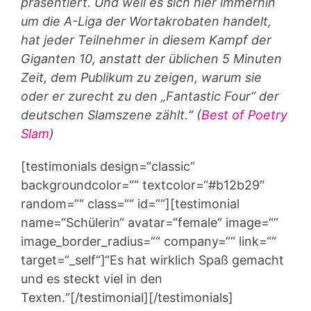
präsentiert. Und weil es sich hier immerhin
um die A-Liga der Wortakrobaten handelt,
hat jeder Teilnehmer in diesem Kampf der
Giganten 10, anstatt der üblichen 5 Minuten
Zeit, dem Publikum zu zeigen, warum sie
oder er zurecht zu den „Fantastic Four“ der
deutschen Slamszene zählt.“ (
Best of Poetry
Slam
)
[testimonials design=“classic“
backgroundcolor=““ textcolor=“#b12b29″
random=““ class=““ id=““][testimonial
name=“Schülerin“ avatar=“female“ image=““
image_border_radius=““ company=““ link=““
target=“_self“]“Es hat wirklich Spaß gemacht
und es steckt viel in den
Texten.“[/testimonial][/testimonials]