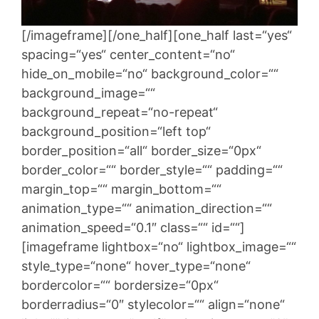
[/imageframe][/one_half][one_half last=“yes“
spacing=“yes“ center_content=“no“
hide_on_mobile=“no“ background_color=““
background_image=““
background_repeat=“no-repeat“
background_position=“left top“
border_position=“all“ border_size=“0px“
border_color=““ border_style=““ padding=““
margin_top=““ margin_bottom=““
animation_type=““ animation_direction=““
animation_speed=“0.1″ class=““ id=““]
[imageframe lightbox=“no“ lightbox_image=““
style_type=“none“ hover_type=“none“
bordercolor=““ bordersize=“0px“
borderradius=“0″ stylecolor=““ align=“none“