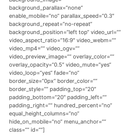
background_parallax=“none“
enable_mobile=“no“ parallax_speed=“0.3″
background_repeat=“no-repeat“
background_position=“left top“ video_url=““
video_aspect_ratio=“16:9″ video_webm=““
video_mp4=““ video_ogv=““
video_preview_image=““ overlay_color=““
overlay_opacity=“0.5″ video_mute=“yes“
video_loop=“yes“ fade=“no“
border_size=“0px“ border_color=““
border_style=““ padding_top=“20″
padding_bottom=“20″ padding_left=““
padding_right=““ hundred_percent=“no“
equal_height_columns=“no“
hide_on_mobile=“no“ menu_anchor=““
class=““ id=““]