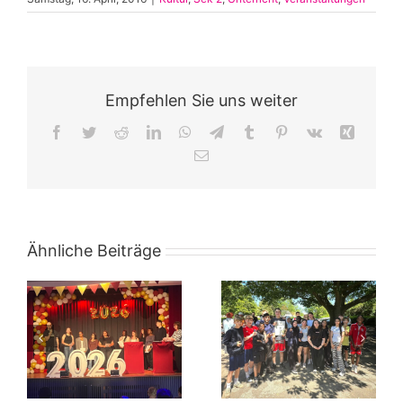
Empfehlen Sie uns weiter
Facebook
Twitter
Reddit
LinkedIn
WhatsApp
Telegram
Tumblr
Pinterest
Vk
Xing
E-
Mail
Ähnliche Beiträge