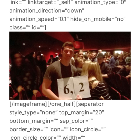
link=““ linktarget=“_self“ animation_type=“0″
animation_direction=“down“
animation_speed=“0.1″ hide_on_mobile=“no“
class=““ id=““]
[/imageframe][/one_half][separator
style_type=“none“ top_margin=“20″
bottom_margin=““ sep_color=““
border_size=““ icon=““ icon_circle=““
icon_circle_color=““ width=““