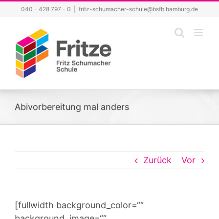
Zum
040 - 428 797 - 0
|
fritz-schumacher-schule@bsfb.hamburg.de
Inhalt
springen
Abivorbereitung mal anders
Zurück
Vor
[fullwidth background_color=““
background_image=““