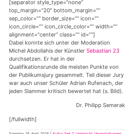
[separator style_type=“none“
top_margin=“20″ bottom_margin=““
sep_color=““ border_size=““ icon=““
icon_circle=““ icon_circle_color=““ width=““
alignment=“center“ class=““ id=““]
Dabei konnte sich unter der Moderation
Michel Abdollahis der Künstler
Sebastian 23
durchsetzen. Er hat in der
Qualifikationsrunde die meisten Punkte von
der Publikumsjury gesammelt. Teil dieser Jury
war auch unser Schüler Adrian Rufenach, der
jeden Slammer kritisch bewertet hat (s. Bild).
Dr. Philipp Semerak
[/fullwidth]
Samstag, 16. April, 2016
|
Kultur
,
Sek 2
,
Unterricht
,
Veranstaltungen