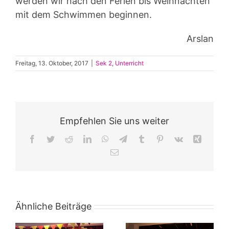
werden wir nach den Ferien bis Weihnachten
mit dem Schwimmen beginnen.
Arslan
Freitag, 13. Oktober, 2017
|
Sek 2
,
Unterricht
Empfehlen Sie uns weiter
Facebook
Twitter
Reddit
LinkedIn
WhatsApp
Telegram
Tumblr
Pinterest
Vk
Xing
E-
Mail
Ähnliche Beiträge