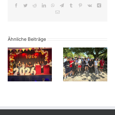
Facebook
Twitter
Reddit
LinkedIn
WhatsApp
Telegram
Tumblr
Pinterest
Vk
Xing
E-
Mail
Ähnliche Beiträge