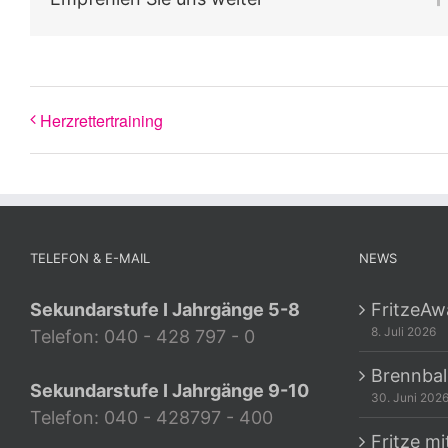
Herzrettertraining
TELEFON & E-MAIL
NEWS
Sekundarstufe I Jahrgänge 5-8
FritzeAw
8. Juli 2026
Telefon: 040 - 428 797 - 0
Brennbal
Sekundarstufe I Jahrgänge 9-10
30. Juni 202
Telefon: 040 - 428797 - 400
Fritze mi