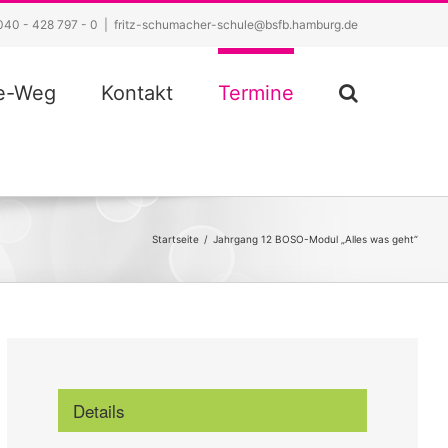
040 - 428 797 - 0
|
fritz-schumacher-schule@bsfb.hamburg.de
ze-Weg
Kontakt
Termine
Startseite
/
Jahrgang 12 BOSO-Modul „Alles was geht“
Details