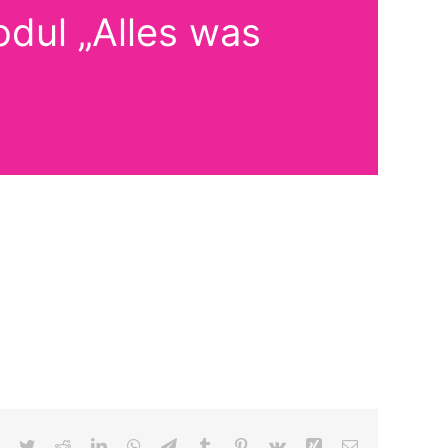
dul „Alles was
Facebook
Twitter
Reddit
LinkedIn
WhatsApp
Telegram
Tumblr
Pinterest
Vk
Xing
E-