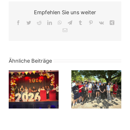
Empfehlen Sie uns weiter
Facebook
Twitter
Reddit
LinkedIn
WhatsApp
Telegram
Tumblr
Pinterest
Vk
Xing
E-
Mail
Ähnliche Beiträge