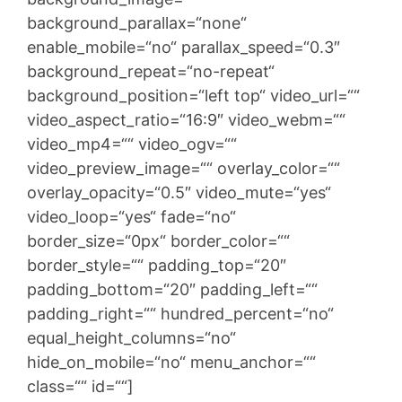
background_parallax=“none“
enable_mobile=“no“ parallax_speed=“0.3″
background_repeat=“no-repeat“
background_position=“left top“ video_url=““
video_aspect_ratio=“16:9″ video_webm=““
video_mp4=““ video_ogv=““
video_preview_image=““ overlay_color=““
overlay_opacity=“0.5″ video_mute=“yes“
video_loop=“yes“ fade=“no“
border_size=“0px“ border_color=““
border_style=““ padding_top=“20″
padding_bottom=“20″ padding_left=““
padding_right=““ hundred_percent=“no“
equal_height_columns=“no“
hide_on_mobile=“no“ menu_anchor=““
class=““ id=““]