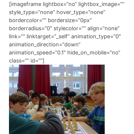
[imageframe lightbox=“no“ lightbox_image=““
style_type=“none“ hover_type=“none“
bordercolor=““ bordersize=“0px“
borderradius=“0″ stylecolor=““ align=“none“
link=““ linktarget=“_self“ animation_type=“0″
animation_direction=“down“
animation_speed=“0.1″ hide_on_mobile=“no“
class=““ id=““]