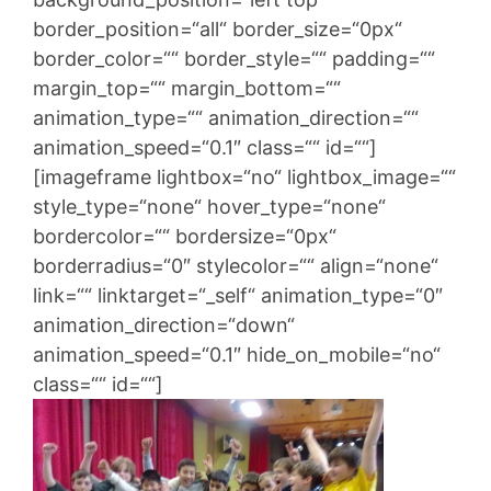
border_position=“all“ border_size=“0px“
border_color=““ border_style=““ padding=““
margin_top=““ margin_bottom=““
animation_type=““ animation_direction=““
animation_speed=“0.1″ class=““ id=““]
[imageframe lightbox=“no“ lightbox_image=““
style_type=“none“ hover_type=“none“
bordercolor=““ bordersize=“0px“
borderradius=“0″ stylecolor=““ align=“none“
link=““ linktarget=“_self“ animation_type=“0″
animation_direction=“down“
animation_speed=“0.1″ hide_on_mobile=“no“
class=““ id=““]