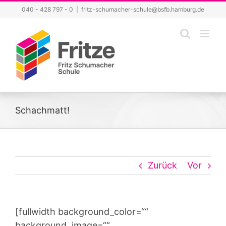
Zum
040 - 428 797 - 0
|
fritz-schumacher-schule@bsfb.hamburg.de
Inhalt
springen
Schachmatt!
Zurück
Vor
[fullwidth background_color=““
background_image=““