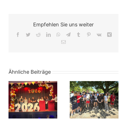
Empfehlen Sie uns weiter
Facebook
Twitter
Reddit
LinkedIn
WhatsApp
Telegram
Tumblr
Pinterest
Vk
Xing
E-
Mail
Ähnliche Beiträge