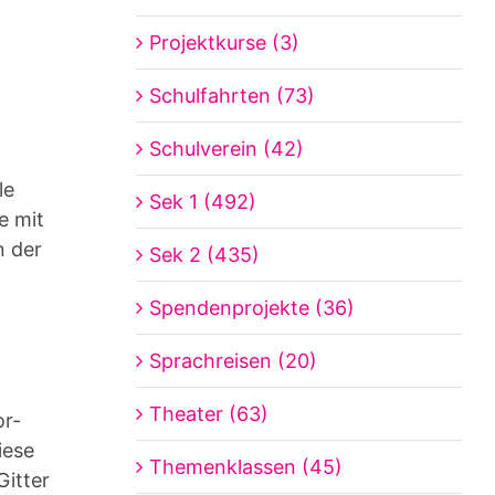
Projektkurse (3)
Schulfahrten (73)
Schulverein (42)
le
Sek 1 (492)
e mit
n der
Sek 2 (435)
Spendenprojekte (36)
Sprachreisen (20)
Theater (63)
or-
iese
Themenklassen (45)
Gitter