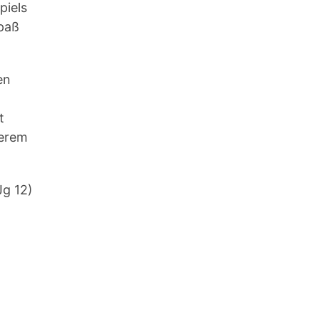
piels
Spaß
en
t
serem
Jg 12)