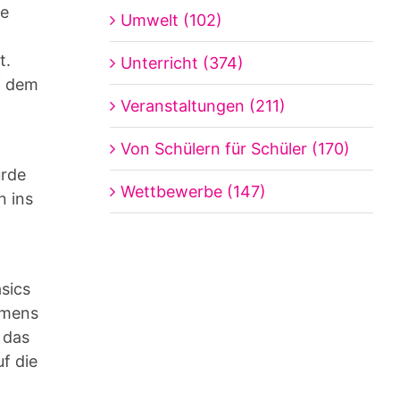
ie
Umwelt (102)
t.
Unterricht (374)
f dem
Veranstaltungen (211)
Von Schülern für Schüler (170)
urde
Wettbewerbe (147)
n ins
sics
amens
 das
f die