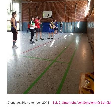
Dienstag, 20. November, 2018
|
Sek 2
,
Unterricht
,
Von Schülern für Schüle