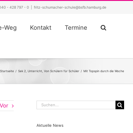
040 - 428 797 - 0
|
fritz-schumacher-schule@bsfb.hamburg.de
ze-Weg
Kontakt
Termine
Startseite
/
Sek 2
,
Unterricht
,
Von Schülern für Schüler
/
Mit Topspin durch die Woche
Suche
Vor
nach:
Aktuelle News