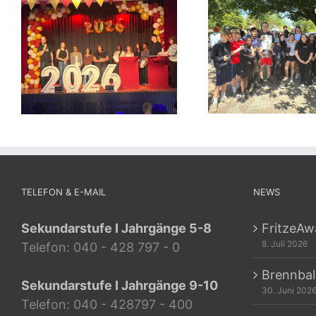
TELEFON & E-MAIL
NEWS
Sekundarstufe I Jahrgänge 5-8
FritzeAw
8. Juli 2026
Telefon: 040 - 428 797 - 0
Brennbal
Sekundarstufe I Jahrgänge 9-10
30. Juni 202
Telefon: 040 - 428797 - 400