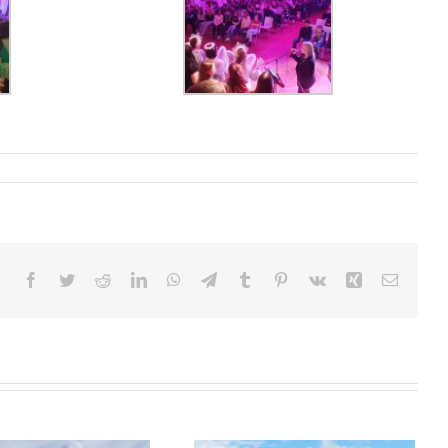
Facebook
Twitter
Reddit
LinkedIn
WhatsApp
Telegram
Tumblr
Pinterest
Vk
Xing
E-
Mail