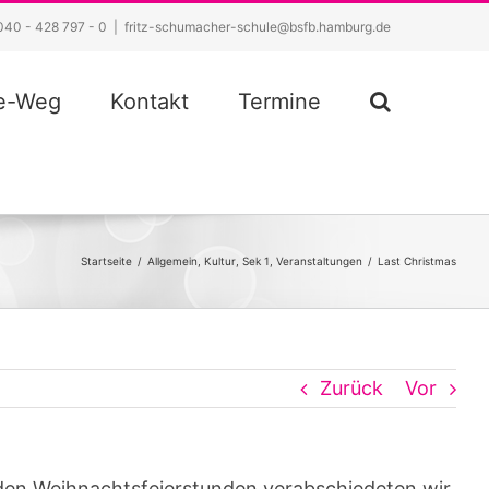
040 - 428 797 - 0
|
fritz-schumacher-schule@bsfb.hamburg.de
ze-Weg
Kontakt
Termine
Startseite
/
Allgemein
,
Kultur
,
Sek 1
,
Veranstaltungen
/
Last Christmas
Zurück
Vor
den Weihnachtsfeierstunden verabschiedeten wir