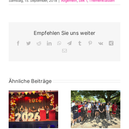
Samstag, 15. September, 2018
|
Allgemein
,
Sek 1
,
Themenklassen
Empfehlen Sie uns weiter
Facebook
Twitter
Reddit
LinkedIn
WhatsApp
Telegram
Tumblr
Pinterest
Vk
Xing
E-
Mail
Ähnliche Beiträge