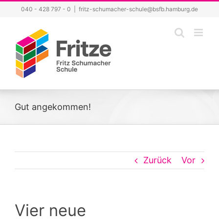
Zum
040 - 428 797 - 0
|
fritz-schumacher-schule@bsfb.hamburg.de
Inhalt
springen
Gut angekommen!
Zurück
Vor
Vier neue