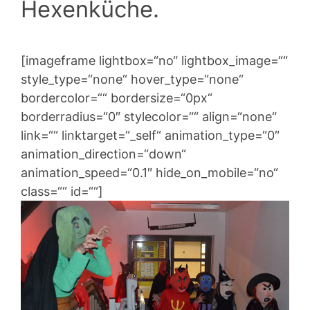
Hexenküche.
[imageframe lightbox=“no“ lightbox_image=““
style_type=“none“ hover_type=“none“
bordercolor=““ bordersize=“0px“
borderradius=“0″ stylecolor=““ align=“none“
link=““ linktarget=“_self“ animation_type=“0″
animation_direction=“down“
animation_speed=“0.1″ hide_on_mobile=“no“
class=““ id=““]