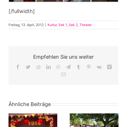
[/fullwidth]
Freitag, 13. April, 2012
|
Kultur
,
Sek 1
,
Sek 2
,
Theater
Empfehlen Sie uns weiter
Facebook
Twitter
Reddit
LinkedIn
WhatsApp
Telegram
Tumblr
Pinterest
Vk
Xing
E-
Mail
Ähnliche Beiträge