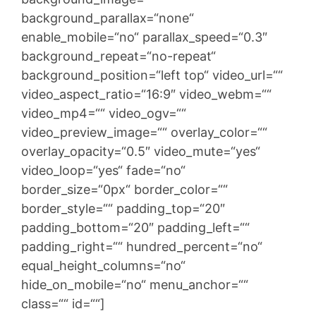
background_parallax=“none“
enable_mobile=“no“ parallax_speed=“0.3″
background_repeat=“no-repeat“
background_position=“left top“ video_url=““
video_aspect_ratio=“16:9″ video_webm=““
video_mp4=““ video_ogv=““
video_preview_image=““ overlay_color=““
overlay_opacity=“0.5″ video_mute=“yes“
video_loop=“yes“ fade=“no“
border_size=“0px“ border_color=““
border_style=““ padding_top=“20″
padding_bottom=“20″ padding_left=““
padding_right=““ hundred_percent=“no“
equal_height_columns=“no“
hide_on_mobile=“no“ menu_anchor=““
class=““ id=““]