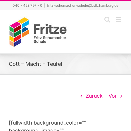
Zum
040 - 428 797 - 0
|
fritz-schumacher-schule@bsfb.hamburg.de
Inhalt
springen
Gott – Macht – Teufel
Zurück
Vor
[fullwidth background_color=““
background_image=““