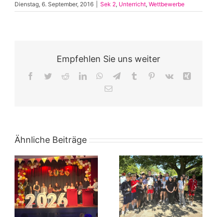
Dienstag, 6. September, 2016
|
Sek 2
,
Unterricht
,
Wettbewerbe
Empfehlen Sie uns weiter
Facebook
Twitter
Reddit
LinkedIn
WhatsApp
Telegram
Tumblr
Pinterest
Vk
Xing
E-
Mail
Ähnliche Beiträge