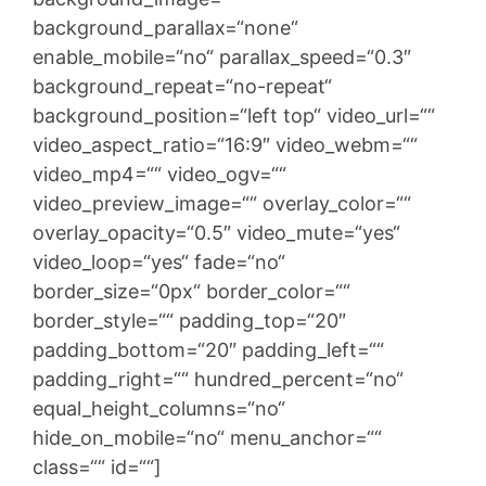
background_parallax=“none“
enable_mobile=“no“ parallax_speed=“0.3″
background_repeat=“no-repeat“
background_position=“left top“ video_url=““
video_aspect_ratio=“16:9″ video_webm=““
video_mp4=““ video_ogv=““
video_preview_image=““ overlay_color=““
overlay_opacity=“0.5″ video_mute=“yes“
video_loop=“yes“ fade=“no“
border_size=“0px“ border_color=““
border_style=““ padding_top=“20″
padding_bottom=“20″ padding_left=““
padding_right=““ hundred_percent=“no“
equal_height_columns=“no“
hide_on_mobile=“no“ menu_anchor=““
class=““ id=““]