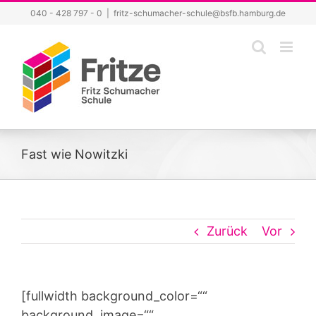
Zum
040 - 428 797 - 0
|
fritz-schumacher-schule@bsfb.hamburg.de
Inhalt
springen
Fast wie Nowitzki
Zurück
Vor
[fullwidth background_color=““
background_image=““