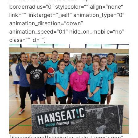
borderradius=“0″ stylecolor=““ align=“none“
link=““ linktarget=“_self“ animation_type=“0″
animation_direction=“down“
animation_speed=“0.1″ hide_on_mobile=“no“
class=““ id=““]
[/imageframe][separator style_type=“none“