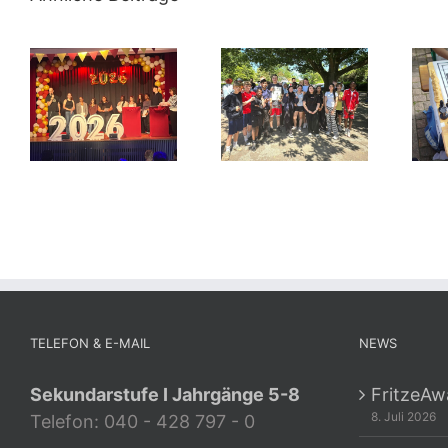
TELEFON & E-MAIL
NEWS
Sekundarstufe I Jahrgänge 5-8
FritzeAw
8. Juli 2026
Telefon: 040 - 428 797 - 0