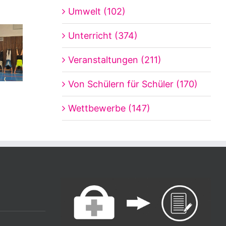
Umwelt (102)
Unterricht (374)
Veranstaltungen (211)
Von Schülern für Schüler (170)
Wettbewerbe (147)