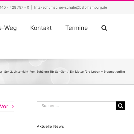
040 - 428 797 - 0
|
fritz-schumacher-schule@bsfb.hamburg.de
ze-Weg
Kontakt
Termine
ur
,
Sek 2
,
Unterricht
,
Von Schülern für Schüler
/
Ein Motto fürs Leben – Stopmotionfilm
Suche
Vor
nach:
Aktuelle News