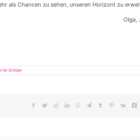
mehr als Chancen zu sehen, unseren Horizont zu erwei
Olga, 
n für Schüler
Facebook
Twitter
Reddit
LinkedIn
WhatsApp
Telegram
Tumblr
Pinterest
Vk
X