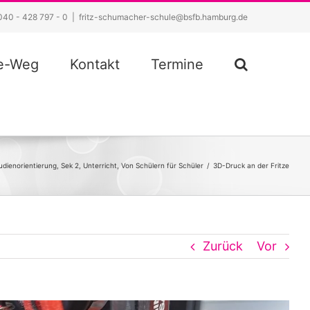
040 - 428 797 - 0
|
fritz-schumacher-schule@bsfb.hamburg.de
ze-Weg
Kontakt
Termine
udienorientierung
,
Sek 2
,
Unterricht
,
Von Schülern für Schüler
/
3D-Druck an der Fritze
Zurück
Vor