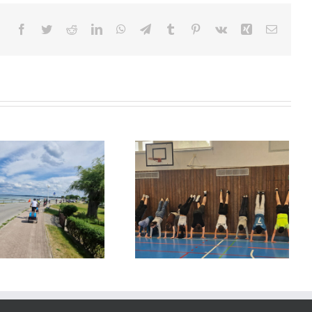
Facebook
Twitter
Reddit
LinkedIn
WhatsApp
Telegram
Tumblr
Pinterest
Vk
Xing
E-
Mail