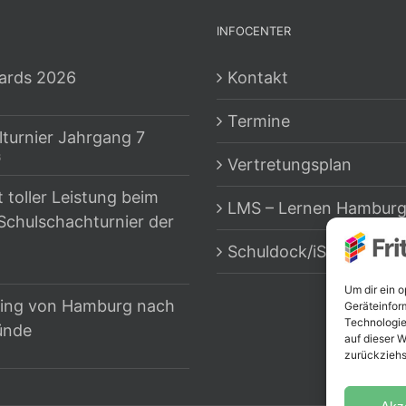
INFOCENTER
ards 2026
Kontakt
Termine
lturnier Jahrgang 7
6
Vertretungsplan
t toller Leistung beim
LMS – Lernen Hambur
Schulschachturnier der
Schuldock/iServ
Um dir ein 
ing von Hamburg nach
Geräteinfor
Technologie
ünde
auf dieser W
zurückziehs