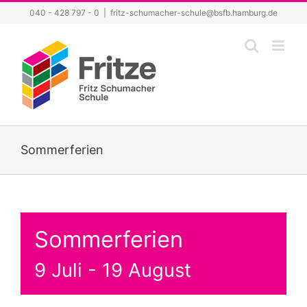
Zum
040 - 428 797 - 0
|
fritz-schumacher-schule@bsfb.hamburg.de
Inhalt
springen
Sommerferien
Sommerferien
9 Juli
-
19 August