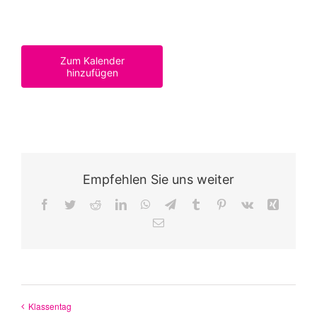
Zum Kalender
hinzufügen
Empfehlen Sie uns weiter
Facebook
Twitter
Reddit
LinkedIn
WhatsApp
Telegram
Tumblr
Pinterest
Vk
Xing
E-
Mail
Klassentag