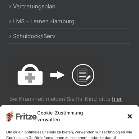
Vertretungsplan
LMS – Lernen Hamburg
Schuldock/iServ
Bei Krankheit melden Sie Ihr Kind bitte
hier
ab.
Cookie-Zustimmung
verwalten
TRANSLATE
Um dir ein optimales Erlebnis zu bieten, verwenden wir Technologien wie
Cookies, um Geräteinformationen zu speichern und/oder darauf