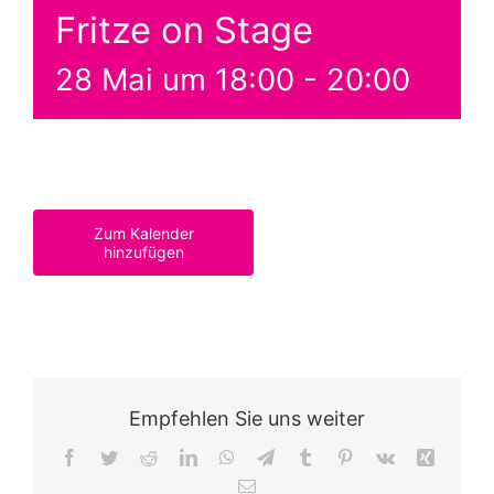
Fritze on Stage
28 Mai um 18:00
-
20:00
Zum Kalender
hinzufügen
Empfehlen Sie uns weiter
Facebook
Twitter
Reddit
LinkedIn
WhatsApp
Telegram
Tumblr
Pinterest
Vk
Xing
E-