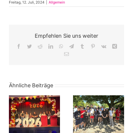
Freitag, 12. Juli, 2024
|
Allgemein
Empfehlen Sie uns weiter
Facebook
Twitter
Reddit
LinkedIn
WhatsApp
Telegram
Tumblr
Pinterest
Vk
Xing
E-
Mail
Ähnliche Beiträge